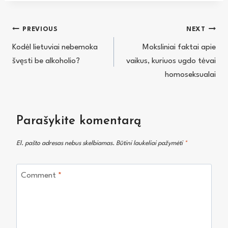
Navigacija
PREVIOUS
NEXT
Kodėl lietuviai nebemoka
Moksliniai faktai apie
tarp
švęsti be alkoholio?
vaikus, kuriuos ugdo tėvai
įrašų
homoseksualai
Parašykite komentarą
El. pašto adresas nebus skelbiamas.
Būtini laukeliai pažymėti
*
Comment
*