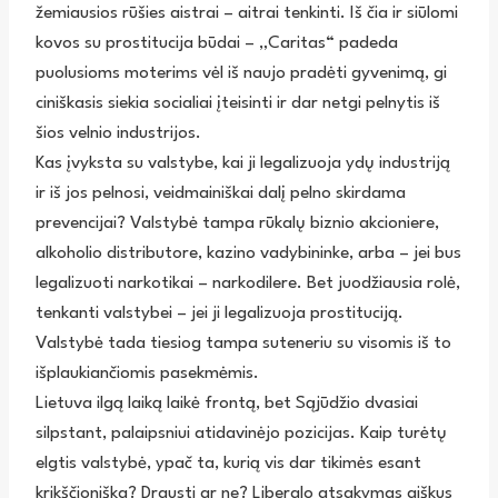
žemiausios rūšies aistrai – aitrai tenkinti. Iš čia ir siūlomi
kovos su prostitucija būdai – „Caritas“ padeda
puolusioms moterims vėl iš naujo pradėti gyvenimą, gi
ciniškasis siekia socialiai įteisinti ir dar netgi pelnytis iš
šios velnio industrijos.
Kas įvyksta su valstybe, kai ji legalizuoja ydų industriją
ir iš jos pelnosi, veidmainiškai dalį pelno skirdama
prevencijai? Valstybė tampa rūkalų biznio akcioniere,
alkoholio distributore, kazino vadybininke, arba – jei bus
legalizuoti narkotikai – narkodilere. Bet juodžiausia rolė,
tenkanti valstybei – jei ji legalizuoja prostituciją.
Valstybė tada tiesiog tampa suteneriu su visomis iš to
išplaukiančiomis pasekmėmis.
Lietuva ilgą laiką laikė frontą, bet Sąjūdžio dvasiai
silpstant, palaipsniui atidavinėjo pozicijas. Kaip turėtų
elgtis valstybė, ypač ta, kurią vis dar tikimės esant
krikščioniška? Drausti ar ne? Liberalo atsakymas aiškus