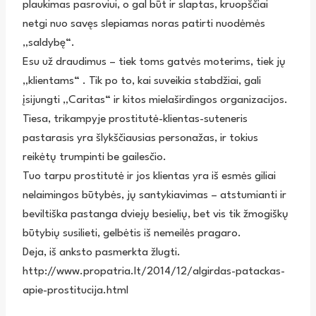
plaukimas pasroviui, o gal būt ir slaptas, kruopščiai
netgi nuo savęs slepiamas noras patirti nuodėmės
„saldybę“.
Esu už draudimus – tiek toms gatvės moterims, tiek jų
„klientams“ . Tik po to, kai suveikia stabdžiai, gali
įsijungti „Caritas“ ir kitos mielaširdingos organizacijos.
Tiesa, trikampyje prostitutė-klientas-suteneris
pastarasis yra šlykščiausias personažas, ir tokius
reikėtų trumpinti be gailesčio.
Tuo tarpu prostitutė ir jos klientas yra iš esmės giliai
nelaimingos būtybės, jų santykiavimas – atstumianti ir
beviltiška pastanga dviejų besielių, bet vis tik žmogiškų
būtybių susilieti, gelbėtis iš nemeilės pragaro.
Deja, iš anksto pasmerkta žlugti.
http://www.propatria.lt/2014/12/algirdas-patackas-
apie-prostitucija.html