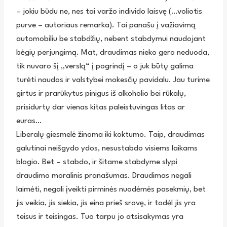
– jokiu būdu ne, nes tai varžo individo laisvę (…voliotis
purve – autoriaus remarka). Tai panašu į važiavimą
automobiliu be stabdžių, nebent stabdymui naudojant
bėgių perjungimą. Mat, draudimas nieko gero neduoda,
tik nuvaro šį „verslą“ į pogrindį – o juk būtų galima
turėti naudos ir valstybei mokesčių pavidalu. Jau turime
girtus ir prarūkytus pinigus iš alkoholio bei rūkalų,
prisidurtų dar vienas kitas paleistuvingas litas ar
euras…
Liberalų giesmelė žinoma iki koktumo. Taip, draudimas
galutinai neišgydo ydos, nesustabdo visiems laikams
blogio. Bet – stabdo, ir šitame stabdyme slypi
draudimo moralinis pranašumas. Draudimas negali
laimėti, negali įveikti pirminės nuodėmės pasekmių, bet
jis veikia, jis siekia, jis eina prieš srovę, ir todėl jis yra
teisus ir teisingas. Tuo tarpu jo atsisakymas yra