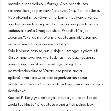
moralinio ir socialinio – formų. Apie prostitutes
sakoma, kad jos pardavinėja savo kūną. Tai – netiesa.
Nuo alkoholizmo, rūkymo, narkomanijos kenčia kūnas,
nuo lošimo aistros – psichika, tačiau nuo prostitucijos
labiausiai kenčia žmogaus siela. Prostitutė ir jos
„klientas“, vyras ir moteris prostitucijos aktu žemina
patys save ir tuo pačiu vienas kitą.
Kaip ir visose srityse, susijusioje su žmogaus ydomis ir
iškrypimais, svarbus yra žodynas, nes dažniausiai jis
naudojamas maskuoti įsisėtrijųsį blogį. Pvz.,
postkrikščioniškuose Vakaruose prostitucija
apibrėžiama kaip „socialiai organizuotas sekso
pardavimo verslas“, o prostitutė kaip „sekso industrijos
darbininkė“.
Kad tai iš tiesų yra pelninga „industrija“, rodo faktai –
„aukštos klasės“ prostitutė atneša tiek pelno, kiek