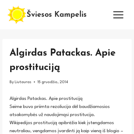
Skip
to
Šviesos Kampelis
content
Algirdas Patackas. Apie
prostituciją
By
Liutauras
15 gruodžio, 2014
Algirdas Patackas. Apie prostituciją
Seime buvo priimta rezoliucija dėl baudžiamosios
atsakomybės už naudojimąsi prostitucija.
Wikipedijos prostituciją apibrėžia kiek įstengdamos
neutraliau, vengdamos įvardinti ją kaip vieną iš blogio –