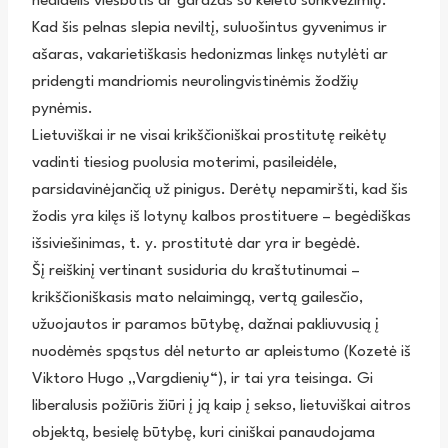
nedidelis viešbutis ar garažas su keletu sunkvežimių.
Kad šis pelnas slepia neviltį, suluošintus gyvenimus ir
ašaras, vakarietiškasis hedonizmas linkęs nutylėti ar
pridengti mandriomis neurolingvistinėmis žodžių
pynėmis.
Lietuviškai ir ne visai krikščioniškai prostitutę reikėtų
vadinti tiesiog puolusia moterimi, pasileidėle,
parsidavinėjančią už pinigus. Derėtų nepamiršti, kad šis
žodis yra kilęs iš lotynų kalbos prostituere – begėdiškas
išsiviešinimas, t. y. prostitutė dar yra ir begėdė.
Šį reiškinį vertinant susiduria du kraštutinumai –
krikščioniškasis mato nelaimingą, vertą gailesčio,
užuojautos ir paramos būtybę, dažnai pakliuvusią į
nuodėmės spąstus dėl neturto ar apleistumo (Kozetė iš
Viktoro Hugo „Vargdienių“), ir tai yra teisinga. Gi
liberalusis požiūris žiūri į ją kaip į sekso, lietuviškai aitros
objektą, besielę būtybę, kuri ciniškai panaudojama