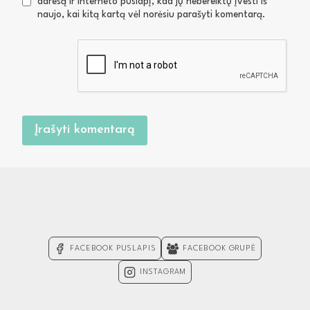
adresą ir interneto puslapį, kad jų nebereiktų įvesti iš
naujo, kai kitą kartą vėl norėsiu parašyti komentarą.
FACEBOOK PUSLAPIS
FACEBOOK GRUPĖ
INSTAGRAM