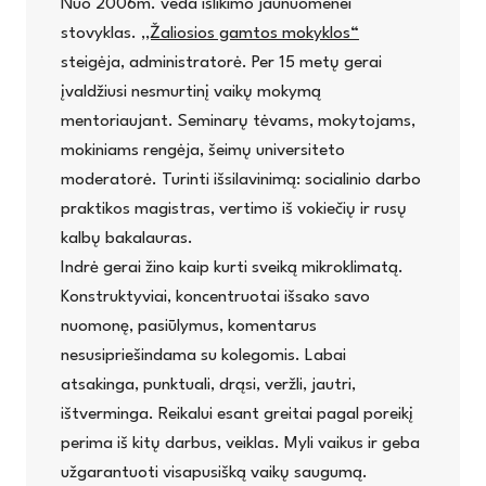
Nuo 2006m. veda išlikimo jaunuomenei
stovyklas.
,,Žaliosios gamtos mokyklos“
steigėja, administratorė. Per 15 metų gerai
įvaldžiusi nesmurtinį vaikų mokymą
mentoriaujant. Seminarų tėvams, mokytojams,
mokiniams rengėja, šeimų universiteto
moderatorė. Turinti išsilavinimą: socialinio darbo
praktikos magistras, vertimo iš vokiečių ir rusų
kalbų bakalauras.
Indrė gerai žino kaip kurti sveiką mikroklimatą.
Konstruktyviai, koncentruotai išsako savo
nuomonę, pasiūlymus, komentarus
nesusipriešindama su kolegomis. Labai
atsakinga, punktuali, drąsi, veržli, jautri,
ištverminga. Reikalui esant greitai pagal poreikį
perima iš kitų darbus, veiklas. Myli vaikus ir geba
užgarantuoti visapusišką vaikų saugumą.