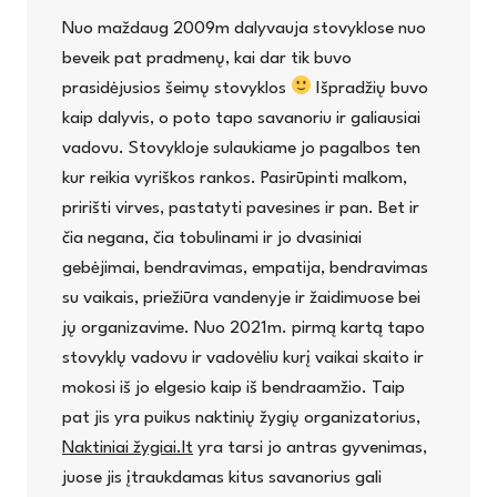
Nuo maždaug 2009m dalyvauja stovyklose nuo
beveik pat pradmenų, kai dar tik buvo
prasidėjusios šeimų stovyklos
Išpradžių buvo
kaip dalyvis, o poto tapo savanoriu ir galiausiai
vadovu. Stovykloje sulaukiame jo pagalbos ten
kur reikia vyriškos rankos. Pasirūpinti malkom,
pririšti virves, pastatyti pavesines ir pan. Bet ir
čia negana, čia tobulinami ir jo dvasiniai
gebėjimai, bendravimas, empatija, bendravimas
su vaikais, priežiūra vandenyje ir žaidimuose bei
jų organizavime. Nuo 2021m. pirmą kartą tapo
stovyklų vadovu ir vadovėliu kurį vaikai skaito ir
mokosi iš jo elgesio kaip iš bendraamžio. Taip
pat jis yra puikus naktinių žygių organizatorius,
Naktiniai žygiai.lt
yra tarsi jo antras gyvenimas,
juose jis įtraukdamas kitus savanorius gali