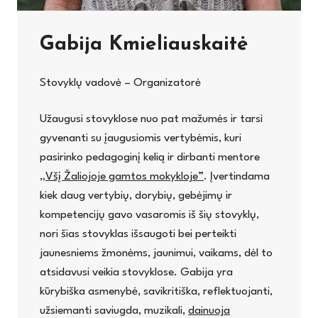
Gabija Kmieliauskaitė
Stovyklų vadovė – Organizatorė
Užaugusi stovyklose nuo pat mažumės ir tarsi
gyvenanti su įaugusiomis vertybėmis, kuri
pasirinko pedagoginį kelią ir dirbanti mentore
„Všį Žaliojoje gamtos mokykloje”
. Įvertindama
kiek daug vertybių, dorybių, gebėjimų ir
kompetencijų gavo vasaromis iš šių stovyklų,
nori šias stovyklas išsaugoti bei perteikti
jaunesniems žmonėms, jaunimui, vaikams, dėl to
atsidavusi veikia stovyklose. Gabija yra
kūrybiška asmenybė, savikritiška, reflektuojanti,
užsiemanti saviugda, muzikali,
dainuoja