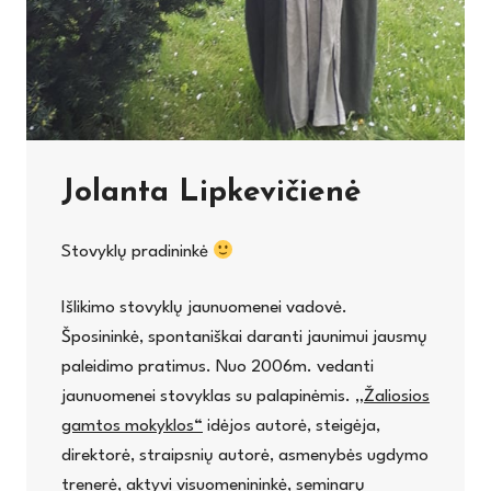
Jolanta Lipkevičienė
Stovyklų pradininkė
Išlikimo stovyklų jaunuomenei vadovė.
Šposininkė, spontaniškai daranti jaunimui jausmų
paleidimo pratimus. Nuo 2006m. vedanti
jaunuomenei stovyklas su palapinėmis.
„Žaliosios
gamtos mokyklos“
idėjos autorė, steigėja,
direktorė, straipsnių autorė, asmenybės ugdymo
trenerė, aktyvi visuomenininkė, seminarų