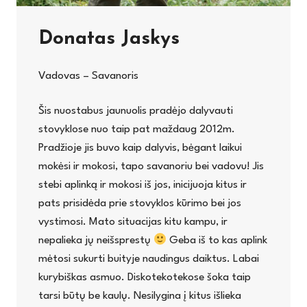
Donatas Jaskys
Vadovas – Savanoris
Šis nuostabus jaunuolis pradėjo dalyvauti
stovyklose nuo taip pat maždaug 2012m.
Pradžioje jis buvo kaip dalyvis, bėgant laikui
mokėsi ir mokosi, tapo savanoriu bei vadovu! Jis
stebi aplinką ir mokosi iš jos, inicijuoja kitus ir
pats prisidėda prie stovyklos kūrimo bei jos
vystimosi. Mato situacijas kitu kampu, ir
nepalieka jų neišsprestų
Geba iš to kas aplink
mėtosi sukurti buityje naudingus daiktus. Labai
kurybiškas asmuo. Diskotekotekose šoka taip
tarsi būtų be kaulų. Nesilygina į kitus išlieka