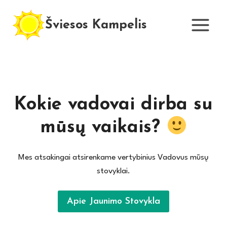
Skip
to
Šviesos Kampelis
content
Kokie vadovai dirba su
mūsų vaikais?
Mes atsakingai atsirenkame vertybinius Vadovus mūsų
stovyklai.
Apie Jaunimo Stovykla