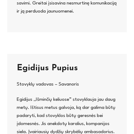
savimi. Greitai įsisavina nesmurtinę komunikaciją
ir ją perduoda jaunuomenei.
Egidijus Pupius
Stovyklų vadovas – Savanoris
Egidijus „Išminčių keliuose” stovyklauja jau daug
metų. Ištisus metus galvoja, ką dar galima būtų
padaryti, kad stovyklos būtų geresnės bei
įdomesnės. Jis anekdotų karalius, kompanijos
siela. Įvairiausių dydžių skrybėlių ambasadorius.