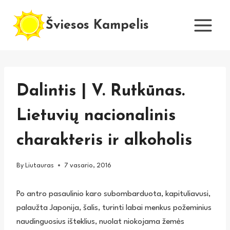
Skip
to
Šviesos Kampelis
content
Dalintis | V. Rutkūnas.
Lietuvių nacionalinis
charakteris ir alkoholis
By
Liutauras
7 vasario, 2016
Po antro pasaulinio karo subombarduota, kapituliavusi,
palaužta Japonija, šalis, turinti labai menkus požeminius
naudinguosius išteklius, nuolat niokojama žemės