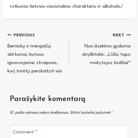
rutkunas-lietuviu-nacionalinis-charakteris-ir-alkoholis/
Navigacija
PREVIOUS
NEXT
Berniukų ir mergaičių
Nuo išsekimo gydoma
tarp
skirtumai, kuriuos
dvyliktokė: „Lūžiu tapo
įrašų
ignoruojame: straipsnis,
mokytojos žodžiai“
kurį turėtų perskaityti visi
Parašykite komentarą
El. pašto adresas nebus skelbiamas.
Būtini laukeliai pažymėti
*
Comment
*