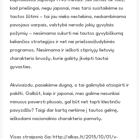
kad priešingai, negu japonai, mes tarsi susitaikėme su
tautos žūtimi – tai jau nieko nestebina, neskambinama
pavojaus varpais, valstybė nerodo jokių gyvybės
požymių – nesiimama sukurti nei tautos gyvybiškumą
keliančios strategijos ir net nei priešsavižudybinės
programos. Nesiimama ir ieškoti stipriųjų lietuvių
charakterio bruožų, kurie galėtų įkvėpti tautai
gyvasties.
Akvivaizdu, pasiekėme dugną, o tai galimybė atsispirti ir
pakilti. Galbūt, kaip ir japonai, mes galime nesunkiai
minusus paversti pliusais, gal būt net tapti klestinčiu
pavyzdžiu? Taigi dar kartą nerkime į tautos gelmę,
ieškodami nacionalinio charakterio pamatų.
Visas straipsnis čia: http://alkas.lt/2015/10/01/v-