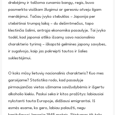
drebėjimų ir talžoma cunamio bangų, regis, buvo
pasmerkta visiškam žlugimui ar geresniu atveju ilgam
merdėjimui. Tačiau įvyko stebuklas – Japonija per
stebėtinai trumpą laiką – du dešimtmečius, tapo
klestinčia šalimi, antrąja ekonomika pasaulyje. Tai įvyko
todėl, kad japonai atliko išsamų savo nacionalinio
charakterio tyrimą – iškapstė gelmines japonų savybes,
ir sugalvojo, kaip jas pakreipti tautos ir šalies
suklestėjimui.
O koks mūsų lietuvių nacionalinis charakteris? Kuo mes
garsėjame? Statistika rodo, kad pasaulyje
pirmaujančias vietas užimame savižudybėmis ir išgertu
alkoholio kiekiu. Paskui seka ir kitos pražūtys: labiausiai
nykstanti tauta Europoje, didžiausi emigrantai. Iš
esmės esame, ko gero, labiau palaužti, negu
kapituliavusi Japonija 1945 metais. Skirtumas tik toks,