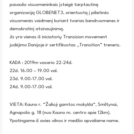
pasaulio visuomeninkais įsteigė tarptautinę
organizaciją GLOBENET3, orientuotą į pilietinės
visuomenės vaidmenį kuriant tvarias bendruomenes ir
demokratinį atsinaujinimą.
Jis yra vienas iš iniciatorių Transision movement
judėjimo Danijoje ir sertifikuotas „Transition” treneris.
KADA : 2019m vasario 22-24d.
22d. 16.00 – 19.00 val.
23d. 9.00-17.00 val.
24d. 9.00-17.00 val.
VIETA: Kauno r. “Žalioji gamtos mokykla“, Smiltynai,
Agnapolio g. 18 (nuo Kauno m. centro apie 12km).
Ypatingame iš avies vilnos ir medžio apvaliame name.