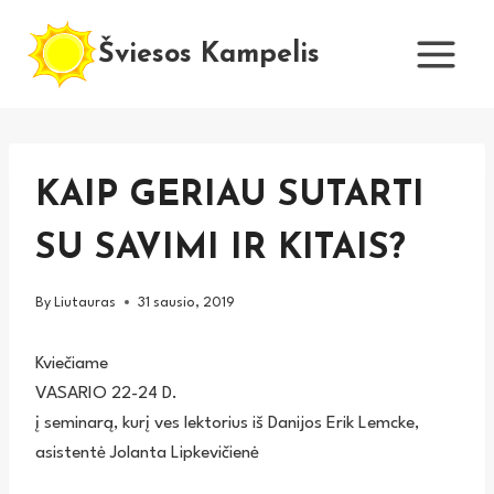
Skip
to
Šviesos Kampelis
content
KAIP GERIAU SUTARTI
SU SAVIMI IR KITAIS?
By
Liutauras
31 sausio, 2019
Kviečiame
VASARIO 22-24 D.
į seminarą, kurį ves lektorius iš Danijos Erik Lemcke,
asistentė Jolanta Lipkevičienė