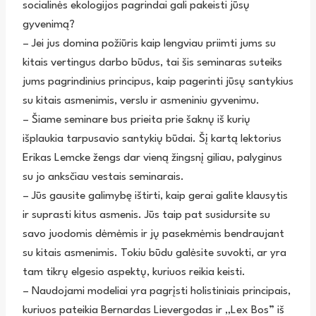
socialinės ekologijos pagrindai gali pakeisti jūsų
gyvenimą?
– Jei jus domina požiūris kaip lengviau priimti jums su
kitais vertingus darbo būdus, tai šis seminaras suteiks
jums pagrindinius principus, kaip pagerinti jūsų santykius
su kitais asmenimis, verslu ir asmeniniu gyvenimu.
– Šiame seminare bus prieita prie šaknų iš kurių
išplaukia tarpusavio santykių būdai. Šį kartą lektorius
Erikas Lemcke žengs dar vieną žingsnį giliau, palyginus
su jo anksčiau vestais seminarais.
– Jūs gausite galimybę ištirti, kaip gerai galite klausytis
ir suprasti kitus asmenis. Jūs taip pat susidursite su
savo juodomis dėmėmis ir jų pasekmėmis bendraujant
su kitais asmenimis. Tokiu būdu galėsite suvokti, ar yra
tam tikrų elgesio aspektų, kuriuos reikia keisti.
– Naudojami modeliai yra pagrįsti holistiniais principais,
kuriuos pateikia Bernardas Lievergodas ir „Lex Bos” iš