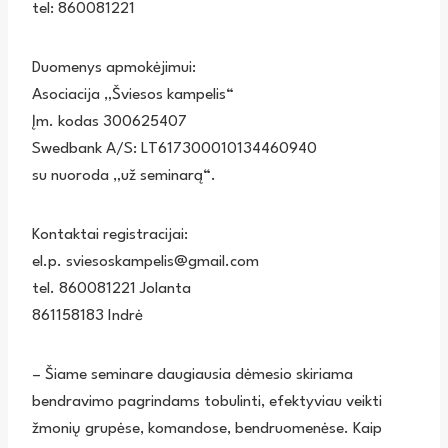
tel: 860081221
Duomenys apmokėjimui:
Asociacija „Šviesos kampelis“
Įm. kodas 300625407
Swedbank A/S: LT617300010134460940
su nuoroda „už seminarą“.
Kontaktai registracijai:
el.p. sviesoskampelis@gmail.com
tel. 860081221 Jolanta
861158183 Indrė
– Šiame seminare daugiausia dėmesio skiriama
bendravimo pagrindams tobulinti, efektyviau veikti
žmonių grupėse, komandose, bendruomenėse. Kaip