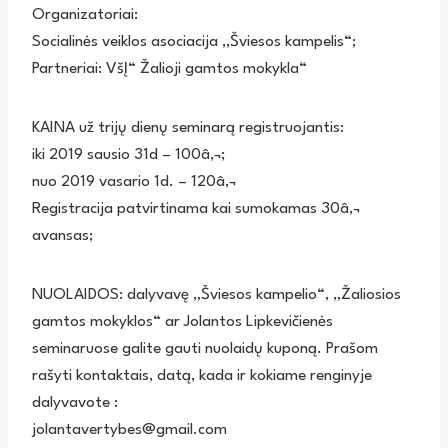
Organizatoriai:
Socialinės veiklos asociacija ,,Šviesos kampelis“;
Partneriai: VšĮ“ Žalioji gamtos mokykla“
KAINA už trijų dienų seminarą registruojantis:
iki 2019 sausio 31d – 100â‚¬;
nuo 2019 vasario 1d. – 120â‚¬
Registracija patvirtinama kai sumokamas 30â‚¬
avansas;
NUOLAIDOS: dalyvavę „Šviesos kampelio“, „Žaliosios
gamtos mokyklos“ ar Jolantos Lipkevičienės
seminaruose galite gauti nuolaidų kuponą. Prašom
rašyti kontaktais, datą, kada ir kokiame renginyje
dalyvavote :
jolantavertybes@gmail.com