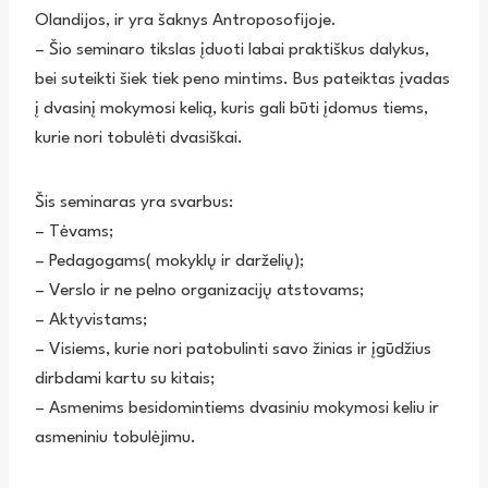
Olandijos, ir yra šaknys Antroposofijoje.
– Šio seminaro tikslas įduoti labai praktiškus dalykus,
bei suteikti šiek tiek peno mintims. Bus pateiktas įvadas
į dvasinį mokymosi kelią, kuris gali būti įdomus tiems,
kurie nori tobulėti dvasiškai.
Šis seminaras yra svarbus:
– Tėvams;
– Pedagogams( mokyklų ir darželių);
– Verslo ir ne pelno organizacijų atstovams;
– Aktyvistams;
– Visiems, kurie nori patobulinti savo žinias ir įgūdžius
dirbdami kartu su kitais;
– Asmenims besidomintiems dvasiniu mokymosi keliu ir
asmeniniu tobulėjimu.