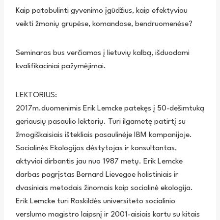
Kaip patobulinti gyvenimo įgūdžius, kaip efektyviau
veikti žmonių grupėse, komandose, bendruomenėse?
Seminaras bus verčiamas į lietuvių kalbą, išduodami
kvalifikaciniai pažymėjimai.
LEKTORIUS:
2017m.duomenimis Erik Lemcke patekęs į 50-dešimtuką
geriausių pasaulio lektorių. Turi ilgametę patirtį su
žmogiškaisiais ištekliais pasaulinėje IBM kompanijoje.
Socialinės Ekologijos dėstytojas ir konsultantas,
aktyviai dirbantis jau nuo 1987 metų. Erik Lemcke
darbas pagrįstas Bernard Lievegoe holistiniais ir
dvasiniais metodais žinomais kaip socialinė ekologija.
Erik Lemcke turi Roskildės universiteto socialinio
verslumo magistro laipsnį ir 2001-aisiais kartu su kitais