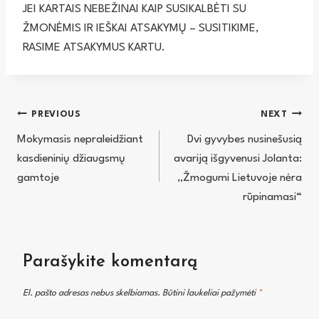
JEI KARTAIS NEBEŽINAI KAIP SUSIKALBĖTI SU
ŽMONĖMIS IR IEŠKAI ATSAKYMŲ – SUSITIKIME,
RASIME ATSAKYMUS KARTU.
Navigacija
PREVIOUS
NEXT
Mokymasis nepraleidžiant
Dvi gyvybes nusinešusią
tarp
kasdieninių džiaugsmų
avariją išgyvenusi Jolanta:
įrašų
gamtoje
„Žmogumi Lietuvoje nėra
rūpinamasi“
Parašykite komentarą
El. pašto adresas nebus skelbiamas.
Būtini laukeliai pažymėti
*