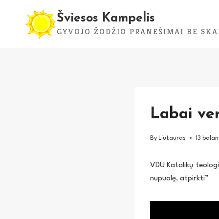
Skip
Šviesos Kampelis
to
GYVOJO ŽODŽIO PRANEŠIMAI BE SKA
content
Labai ver
By
Liutauras
13 balan
VDU Katalikų teologi
nupuolę, atpirkti”