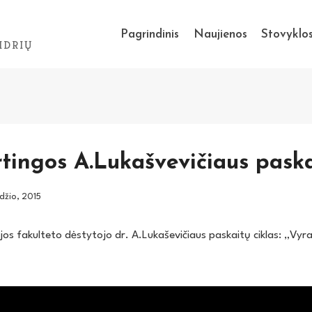
Pagrindinis
Naujienos
Stovyklo
IDRIŲ
tingos A.Lukašvevičiaus paska
džio, 2015
jos fakulteto dėstytojo dr. A.Lukaševičiaus paskaitų ciklas: „Vyra