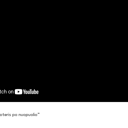
oteris po nuopuolio”