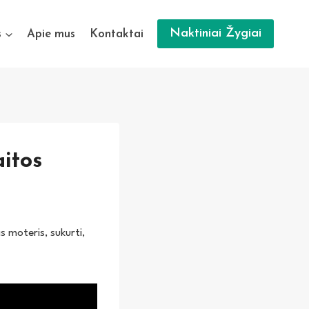
Naktiniai Žygiai
s
Apie mus
Kontaktai
itos
s moteris, sukurti,