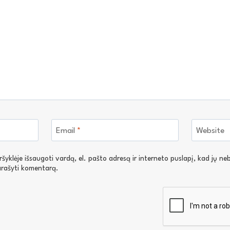
Email
*
Website
yklėje išsaugoti vardą, el. pašto adresą ir interneto puslapį, kad jų nebe
parašyti komentarą.