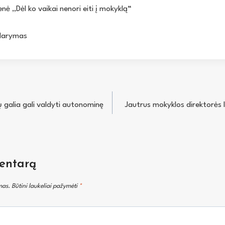
enė „Dėl ko vaikai nenori eiti į mokyklą“
ždarymas
 galia gali valdyti autonominę
Jautrus mokyklos direktorės l
entarą
mas.
Būtini laukeliai pažymėti
*