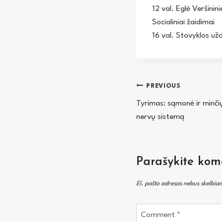
12 val. Eglė Veršinini
Socialiniai žaidimai
16 val. Stovyklos u
Navigacija
PREVIOUS
Tyrimas: sąmonė ir minčių
tarp
nervų sistemą
įrašų
Parašykite kom
El. pašto adresas nebus skelbia
Comment
*