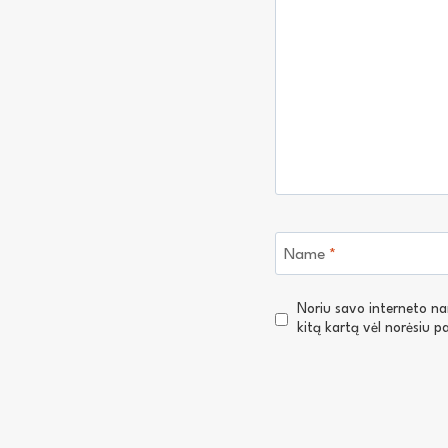
Name
*
Noriu savo interneto narš
kitą kartą vėl norėsiu 