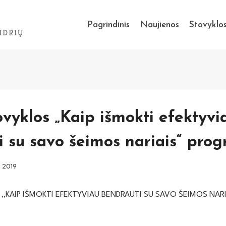
Pagrindinis
Naujienos
Stovyklo
IDRIŲ
vyklos „Kaip išmokti efektyvi
i su savo šeimos nariais“ pro
, 2019
„KAIP IŠMOKTI EFEKTYVIAU BENDRAUTI SU SAVO ŠEIMOS NAR