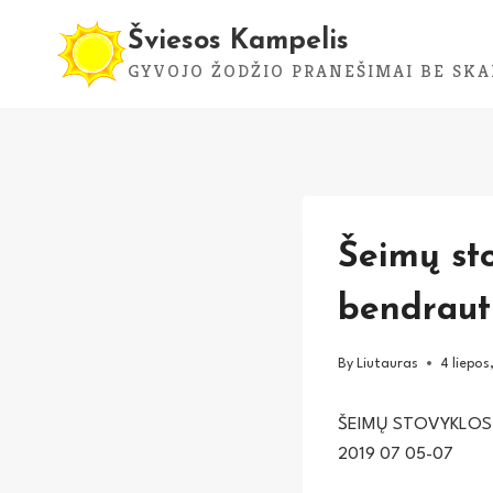
Skip
Šviesos Kampelis
to
GYVOJO ŽODŽIO PRANEŠIMAI BE SKA
content
Šeimų sto
bendraut
By
Liutauras
4 liepos
ŠEIMŲ STOVYKLOS 
2019 07 05-07