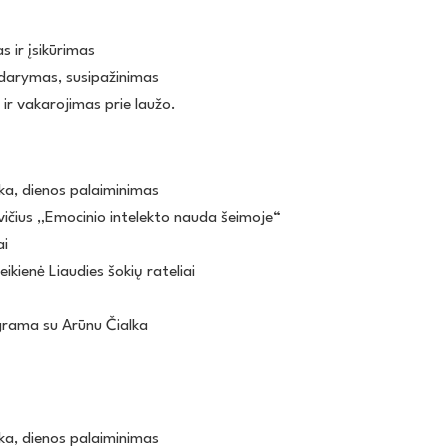
s ir įsikūrimas
idarymas, susipažinimas
ir vakarojimas prie laužo.
ika, dienos palaiminimas
evičius „Emocinio intelekto nauda šeimoje“
ai
ikienė Liaudies šokių rateliai
grama su Arūnu Čialka
ika, dienos palaiminimas