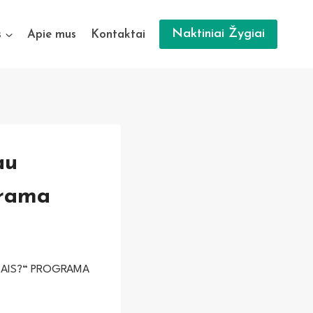
Naktiniai Žygiai
s
Apie mus
Kontaktai
au
grama
IAIS?“ PROGRAMA