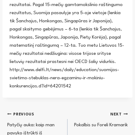
rezultatai. Pagal 15-mečių gamtamokslinio raštingumo
rezultatus, Suomija pasaulyje yra 5-oje vietoje (lenkia
tik Šanchajus, Honkongas, Singapūras ir Japonija),
pagal skaitymo gebėjimus – 6-ta (lenkia tik Šanchajus,
Honkongas, Singapūras, Japonija, Pietų Korėja), pagal
matematinį raštingumą – 12-ta. Tuo metu Lietuvos 15-
mečių rezultatai nedžiugina: visose trijose srityse
lietuvių rezultatai prastesni nei OECD šalių vidurkis.
http://www.delfi.lt/news/daily/education/suomijos-
svietimo-stebuklas-nera-egzaminu-ir-mokiniu-
konkurencijos.d?id=64201542
Navigacija
PREVIOUS
NEXT
Patyčių auka: kaip man
Pokalbis su Foreli Kramarik
tarp
pavyko ištrūkti iš