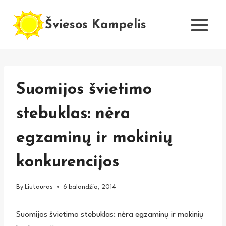
Skip
to
Šviesos Kampelis
content
Suomijos švietimo
stebuklas: nėra
egzaminų ir mokinių
konkurencijos
By
Liutauras
6 balandžio, 2014
Suomijos švietimo stebuklas: nėra egzaminų ir mokinių