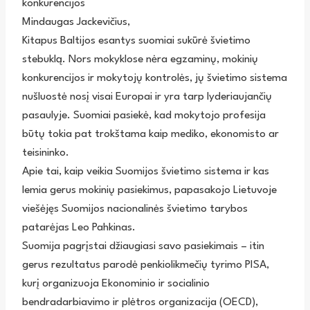
konkurencijos
Mindaugas Jackevičius,
Kitapus Baltijos esantys suomiai sukūrė švietimo
stebuklą. Nors mokyklose nėra egzaminų, mokinių
konkurencijos ir mokytojų kontrolės, jų švietimo sistema
nušluostė nosį visai Europai ir yra tarp lyderiaujančių
pasaulyje. Suomiai pasiekė, kad mokytojo profesija
būtų tokia pat trokštama kaip mediko, ekonomisto ar
teisininko.
Apie tai, kaip veikia Suomijos švietimo sistema ir kas
lemia gerus mokinių pasiekimus, papasakojo Lietuvoje
viešėjęs Suomijos nacionalinės švietimo tarybos
patarėjas Leo Pahkinas.
Suomija pagrįstai džiaugiasi savo pasiekimais – itin
gerus rezultatus parodė penkiolikmečių tyrimo PISA,
kurį organizuoja Ekonominio ir socialinio
bendradarbiavimo ir plėtros organizacija (OECD),