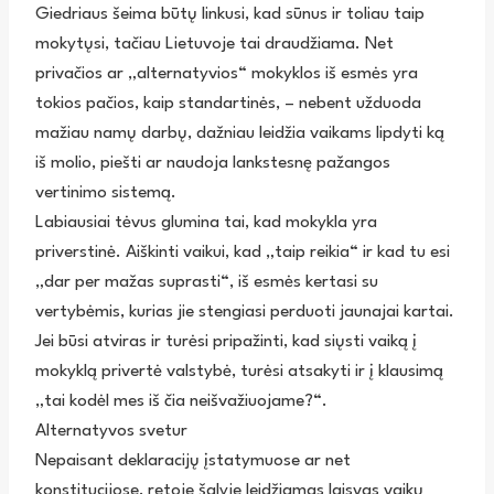
Giedriaus šeima būtų linkusi, kad sūnus ir toliau taip
mokytųsi, tačiau Lietuvoje tai draudžiama. Net
privačios ar „alternatyvios“ mokyklos iš esmės yra
tokios pačios, kaip standartinės, – nebent užduoda
mažiau namų darbų, dažniau leidžia vaikams lipdyti ką
iš molio, piešti ar naudoja lankstesnę pažangos
vertinimo sistemą.
Labiausiai tėvus glumina tai, kad mokykla yra
priverstinė. Aiškinti vaikui, kad „taip reikia“ ir kad tu esi
„dar per mažas suprasti“, iš esmės kertasi su
vertybėmis, kurias jie stengiasi perduoti jaunajai kartai.
Jei būsi atviras ir turėsi pripažinti, kad siųsti vaiką į
mokyklą privertė valstybė, turėsi atsakyti ir į klausimą
„tai kodėl mes iš čia neišvažiuojame?“.
Alternatyvos svetur
Nepaisant deklaracijų įstatymuose ar net
konstitucijose, retoje šalyje leidžiamas laisvas vaikų