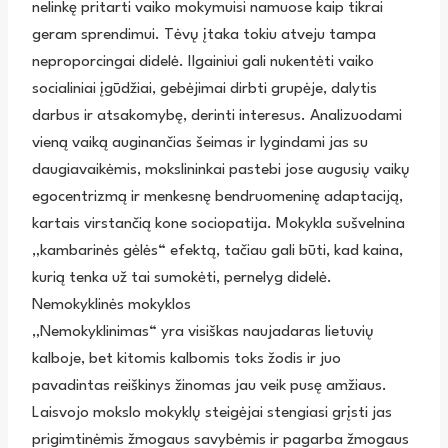
nelinkę pritarti vaiko mokymuisi namuose kaip tikrai
geram sprendimui. Tėvų įtaka tokiu atveju tampa
neproporcingai didelė. Ilgainiui gali nukentėti vaiko
socialiniai įgūdžiai, gebėjimai dirbti grupėje, dalytis
darbus ir atsakomybę, derinti interesus. Analizuodami
vieną vaiką auginančias šeimas ir lygindami jas su
daugiavaikėmis, mokslininkai pastebi jose augusių vaikų
egocentrizmą ir menkesnę bendruomeninę adaptaciją,
kartais virstančią kone sociopatija. Mokykla sušvelnina
„kambarinės gėlės“ efektą, tačiau gali būti, kad kaina,
kurią tenka už tai sumokėti, pernelyg didelė.
Nemokyklinės mokyklos
„Nemokyklinimas“ yra visiškas naujadaras lietuvių
kalboje, bet kitomis kalbomis toks žodis ir juo
pavadintas reiškinys žinomas jau veik pusę amžiaus.
Laisvojo mokslo mokyklų steigėjai stengiasi grįsti jas
prigimtinėmis žmogaus savybėmis ir pagarba žmogaus