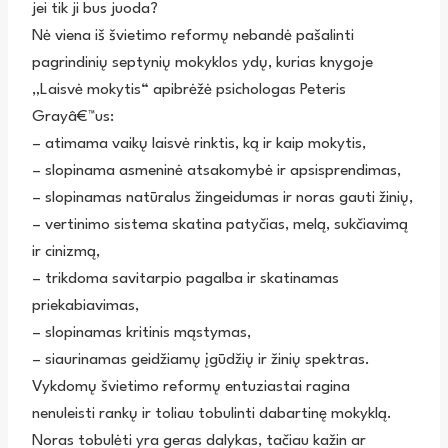
jei tik ji bus juoda?
Nė viena iš švietimo reformų nebandė pašalinti
pagrindinių septynių mokyklos ydų, kurias knygoje
„Laisvė mokytis“ apibrėžė psichologas Peteris
Grayâ€™us:
– atimama vaikų laisvė rinktis, ką ir kaip mokytis,
– slopinama asmeninė atsakomybė ir apsisprendimas,
– slopinamas natūralus žingeidumas ir noras gauti žinių,
– vertinimo sistema skatina patyčias, melą, sukčiavimą
ir cinizmą,
– trikdoma savitarpio pagalba ir skatinamas
priekabiavimas,
– slopinamas kritinis mąstymas,
– siaurinamas geidžiamų įgūdžių ir žinių spektras.
Vykdomų švietimo reformų entuziastai ragina
nenuleisti rankų ir toliau tobulinti dabartinę mokyklą.
Noras tobulėti yra geras dalykas, tačiau kažin ar