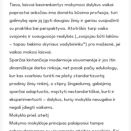
Tiesa, laisvai besirenkantys mokymosi dalykus vaikai
paprastai anksčiau ima domėtis būsima profesija, turi
galimybę apie ją įgyti daugiau žinių ir geriau susipažinti
su praktika bei perspektyva. Atotrūkis tarp vaiko
svajonės ir suaugusiojo realybės („svajojau būti lakūnu
– tapau tiekimo skyriaus vadybininku“) yra mažesnė, jei
vaikas mokosi laisvai.
Sparčiai kintančioje modernioje visuomenėje ir jos itin
dinamiškoje darbo rinkoje, net pasak pačių edukologų,
kur kas svarbiau turėti ne platų standartizuotą
pradinių žinių rinkinį, o stiprų žingeidumą, gebėjimą
sparčiai adaptuotis, mąstyti nestandartiškai, kurti ir
eksperimentuoti – dalykus, kurių mokykla nesugeba ir
negali įdiegti vaikams.
Mokykla prieš ateitį
Mokymo mokykloje principas palaipsniui tampa