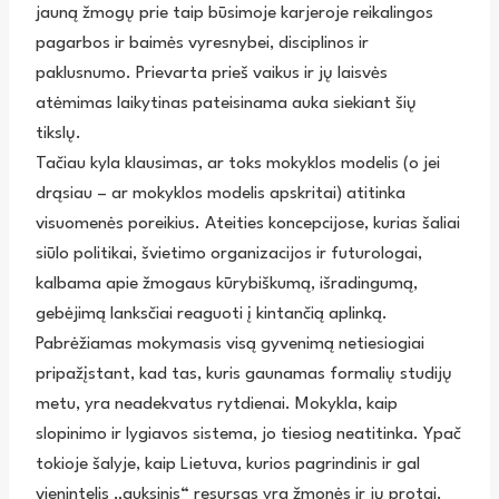
jauną žmogų prie taip būsimoje karjeroje reikalingos
pagarbos ir baimės vyresnybei, disciplinos ir
paklusnumo. Prievarta prieš vaikus ir jų laisvės
atėmimas laikytinas pateisinama auka siekiant šių
tikslų.
Tačiau kyla klausimas, ar toks mokyklos modelis (o jei
drąsiau – ar mokyklos modelis apskritai) atitinka
visuomenės poreikius. Ateities koncepcijose, kurias šaliai
siūlo politikai, švietimo organizacijos ir futurologai,
kalbama apie žmogaus kūrybiškumą, išradingumą,
gebėjimą lanksčiai reaguoti į kintančią aplinką.
Pabrėžiamas mokymasis visą gyvenimą netiesiogiai
pripažįstant, kad tas, kuris gaunamas formalių studijų
metu, yra neadekvatus rytdienai. Mokykla, kaip
slopinimo ir lygiavos sistema, jo tiesiog neatitinka. Ypač
tokioje šalyje, kaip Lietuva, kurios pagrindinis ir gal
vienintelis „auksinis“ resursas yra žmonės ir jų protai.