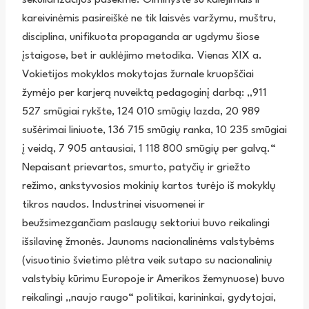
kareivinėmis pasireiškė ne tik laisvės varžymu, muštru,
disciplina, unifikuota propaganda ar ugdymu šiose
įstaigose, bet ir auklėjimo metodika. Vienas XIX a.
Vokietijos mokyklos mokytojas žurnale kruopščiai
žymėjo per karjerą nuveiktą pedagoginį darbą: „911
527 smūgiai rykšte, 124 010 smūgių lazda, 20 989
sušėrimai liniuote, 136 715 smūgių ranka, 10 235 smūgiai
į veidą, 7 905 antausiai, 1 118 800 smūgių per galvą.“
Nepaisant prievartos, smurto, patyčių ir griežto
režimo, ankstyvosios mokinių kartos turėjo iš mokyklų
tikros naudos. Industrinei visuomenei ir
beužsimezgančiam paslaugų sektoriui buvo reikalingi
išsilavinę žmonės. Jaunoms nacionalinėms valstybėms
(visuotinio švietimo plėtra veik sutapo su nacionalinių
valstybių kūrimu Europoje ir Amerikos žemynuose) buvo
reikalingi „naujo raugo“ politikai, karininkai, gydytojai,