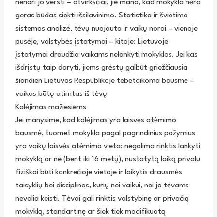
nenori jo versti – atvirkščiai, jie mano, kad mokykla nėra
geras būdas siekti išsilavinimo. Statistika ir švietimo
sistemos analizė, tėvų nuojauta ir vaikų norai – vienoje
pusėje, valstybės įstatymai – kitoje: Lietuvoje
įstatymai draudžia vaikams nelankyti mokyklos. Jei kas
išdrįstų taip daryti, jiems grėstų galbūt griežčiausia
šiandien Lietuvos Respublikoje tebetaikoma bausmė –
vaikas būtų atimtas iš tėvų.
Kalėjimas mažiesiems
Jei manysime, kad kalėjimas yra laisvės atėmimo
bausmė, tuomet mokykla pagal pagrindinius požymius
yra vaikų laisvės atėmimo vieta: negalima rinktis lankyti
mokyklą ar ne (bent iki 16 metų), nustatytą laiką privalu
fiziškai būti konkrečioje vietoje ir laikytis drausmės
taisyklių bei disciplinos, kurių nei vaikui, nei jo tėvams
nevalia keisti. Tėvai gali rinktis valstybinę ar privačią
mokyklą, standartinę ar šiek tiek modifikuotą