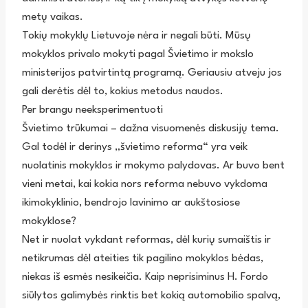
metų vaikas.
Tokių mokyklų Lietuvoje nėra ir negali būti. Mūsų
mokyklos privalo mokyti pagal Švietimo ir mokslo
ministerijos patvirtintą programą. Geriausiu atveju jos
gali derėtis dėl to, kokius metodus naudos.
Per brangu neeksperimentuoti
Švietimo trūkumai – dažna visuomenės diskusijų tema.
Gal todėl ir derinys „švietimo reforma“ yra veik
nuolatinis mokyklos ir mokymo palydovas. Ar buvo bent
vieni metai, kai kokia nors reforma nebuvo vykdoma
ikimokyklinio, bendrojo lavinimo ar aukštosiose
mokyklose?
Net ir nuolat vykdant reformas, dėl kurių sumaištis ir
netikrumas dėl ateities tik pagilino mokyklos bėdas,
niekas iš esmės nesikeičia. Kaip neprisiminus H. Fordo
siūlytos galimybės rinktis bet kokią automobilio spalvą,