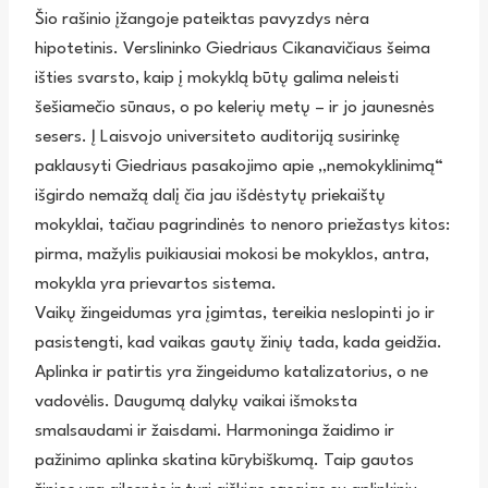
Šio rašinio įžangoje pateiktas pavyzdys nėra
hipotetinis. Verslininko Giedriaus Cikanavičiaus šeima
išties svarsto, kaip į mokyklą būtų galima neleisti
šešiamečio sūnaus, o po kelerių metų – ir jo jaunesnės
sesers. Į Laisvojo universiteto auditoriją susirinkę
paklausyti Giedriaus pasakojimo apie „nemokyklinimą“
išgirdo nemažą dalį čia jau išdėstytų priekaištų
mokyklai, tačiau pagrindinės to nenoro priežastys kitos:
pirma, mažylis puikiausiai mokosi be mokyklos, antra,
mokykla yra prievartos sistema.
Vaikų žingeidumas yra įgimtas, tereikia neslopinti jo ir
pasistengti, kad vaikas gautų žinių tada, kada geidžia.
Aplinka ir patirtis yra žingeidumo katalizatorius, o ne
vadovėlis. Daugumą dalykų vaikai išmoksta
smalsaudami ir žaisdami. Harmoninga žaidimo ir
pažinimo aplinka skatina kūrybiškumą. Taip gautos