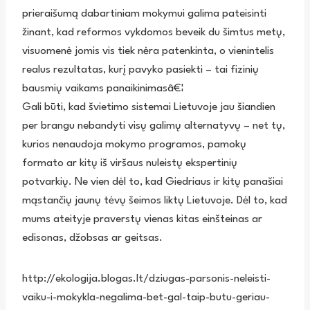
prieraišumą dabartiniam mokymui galima pateisinti
žinant, kad reformos vykdomos beveik du šimtus metų,
visuomenė jomis vis tiek nėra patenkinta, o vienintelis
realus rezultatas, kurį pavyko pasiekti – tai fizinių
bausmių vaikams panaikinimasâ€¦
Gali būti, kad švietimo sistemai Lietuvoje jau šiandien
per brangu nebandyti visų galimų alternatyvų – net tų,
kurios nenaudoja mokymo programos, pamokų
formato ar kitų iš viršaus nuleistų ekspertinių
potvarkių. Ne vien dėl to, kad Giedriaus ir kitų panašiai
mąstančių jaunų tėvų šeimos liktų Lietuvoje. Dėl to, kad
mums ateityje praverstų vienas kitas einšteinas ar
edisonas, džobsas ar geitsas.
http://ekologija.blogas.lt/dziugas-parsonis-neleisti-
vaiku-i-mokykla-negalima-bet-gal-taip-butu-geriau-