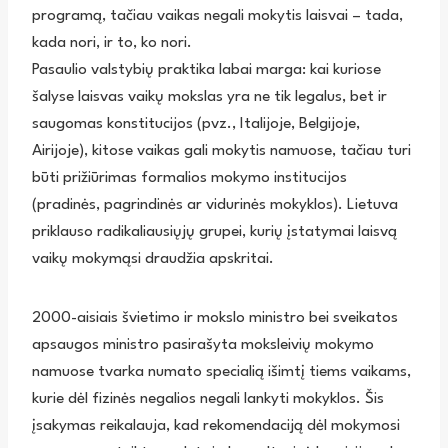
programą, tačiau vaikas negali mokytis laisvai – tada,
kada nori, ir to, ko nori.
Pasaulio valstybių praktika labai marga: kai kuriose
šalyse laisvas vaikų mokslas yra ne tik legalus, bet ir
saugomas konstitucijos (pvz., Italijoje, Belgijoje,
Airijoje), kitose vaikas gali mokytis namuose, tačiau turi
būti prižiūrimas formalios mokymo institucijos
(pradinės, pagrindinės ar vidurinės mokyklos). Lietuva
priklauso radikaliausiųjų grupei, kurių įstatymai laisvą
vaikų mokymąsi draudžia apskritai.
2000-aisiais švietimo ir mokslo ministro bei sveikatos
apsaugos ministro pasirašyta moksleivių mokymo
namuose tvarka numato specialią išimtį tiems vaikams,
kurie dėl fizinės negalios negali lankyti mokyklos. Šis
įsakymas reikalauja, kad rekomendaciją dėl mokymosi