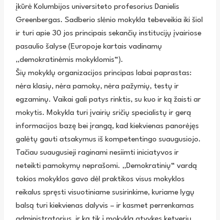
įkūrė Kolumbijos universiteto profesorius Danielis
Greenbergas. Sadberio slėnio mokykla tebeveikia iki šiol
ir turi apie 30 jos principais sekančių institucijų įvairiose
pasaulio šalyse (Europoje kartais vadinamų
„demokratinėmis mokyklomis“).
Šių mokyklų organizacijos principas labai paprastas:
nėra klasių, nėra pamokų, nėra pažymių, testų ir
egzaminų. Vaikai gali patys rinktis, su kuo ir ką žaisti ar
mokytis. Mokykla turi įvairių sričių specialistų ir gerą
informacijos bazę bei įrangą, kad kiekvienas panorėjęs
galėtų gauti atsakymus iš kompetentingo suaugusiojo.
Tačiau suaugusieji raginami nesiimti iniciatyvos ir
neteikti pamokymų neprašomi. „Demokratinių“ vardą
tokios mokyklos gavo dėl praktikos visus mokyklos
reikalus spręsti visuotiniame susirinkime, kuriame lygų
balsą turi kiekvienas dalyvis – ir kasmet perrenkamas
administratorius, ir ką tik į mokyklą atvykęs ketverių