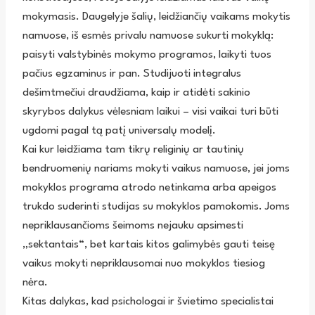
mokymasis. Daugelyje šalių, leidžiančių vaikams mokytis
namuose, iš esmės privalu namuose sukurti mokyklą:
paisyti valstybinės mokymo programos, laikyti tuos
pačius egzaminus ir pan. Studijuoti integralus
dešimtmečiui draudžiama, kaip ir atidėti sakinio
skyrybos dalykus vėlesniam laikui – visi vaikai turi būti
ugdomi pagal tą patį universalų modelį.
Kai kur leidžiama tam tikrų religinių ar tautinių
bendruomenių nariams mokyti vaikus namuose, jei joms
mokyklos programa atrodo netinkama arba apeigos
trukdo suderinti studijas su mokyklos pamokomis. Joms
nepriklausančioms šeimoms nejauku apsimesti
„sektantais“, bet kartais kitos galimybės gauti teisę
vaikus mokyti nepriklausomai nuo mokyklos tiesiog
nėra.
Kitas dalykas, kad psichologai ir švietimo specialistai