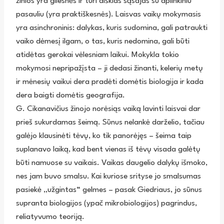
žinios yra gilesnės ir turi aiškias sąsajas su aplinkiniu
pasauliu (yra praktiškesnės). Laisvas vaikų mokymasis
yra asinchroninis: dalykas, kuris sudomina, gali patraukti
vaiko dėmesį ilgam, o tas, kuris nedomina, gali būti
atidėtas gerokai vėlesniam laikui. Mokykla tokio
mokymosi nepripažįsta – ji dedasi žinanti, kelerių metų
ir mėnesių vaikui dera pradėti domėtis biologija ir kada
dera baigti domėtis geografija.
G. Cikanavičius žinojo norėsiąs vaiką lavinti laisvai dar
prieš sukurdamas šeimą. Sūnus nelankė darželio, tačiau
galėjo klausinėti tėvų, ko tik panorėjęs – šeima taip
suplanavo laiką, kad bent vienas iš tėvų visada galėtų
būti namuose su vaikais. Vaikas daugelio dalykų išmoko,
nes jam buvo smalsu. Kai kuriose srityse jo smalsumas
pasiekė „užgintas“ gelmes – pasak Giedriaus, jo sūnus
supranta biologijos (ypač mikrobiologijos) pagrindus,
reliatyvumo teoriją.