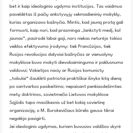
bet ir kaip ideologinio ugdymo institucijos. Tas vaidmuo
paveldėtas iš pačių ankstyvųjų sekmadieninių mokyklų,
kurias organizavo bažnyčia. Mintis, kad jauną protą gali
formuoti, kaip nori, kad prasminga „lankstyti medį, kol
jaunas“, pasirodė labai gaji, nors niekas neturėjo tokios
veiklos efektyvumo įrodymų: tiek Prancūzijos, tiek
Rusijos revoliucijos dalyviai bažnyčios ar vienuolynų
mokyklose buvo mokyti dievobaimingumo ir paklusnumo
valdovui; Vokietijos nacių ar Rusijos komunistų
„tobulai“ išauklėti patriotai praktiškai išnyko kitą dieną
po santvarkos pasikeitimo; nepaisant penkiasdešimties
metų doktrinos, sovietmečio Lietuvos mokyklose
Sąjūdis tapo masiškesnis už bet kokią sovietinę
organizaciją, o M. Burokevičiaus būrelis gausa tikrai
negalėjo pasigirti.
Jei ideologinis ugdymas, kuriam buvusios valdžios skyrė