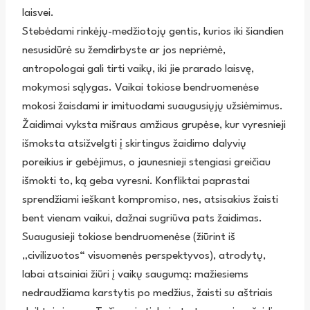
laisvei.
Stebėdami rinkėjų-medžiotojų gentis, kurios iki šiandien
nesusidūrė su žemdirbyste ar jos nepriėmė,
antropologai gali tirti vaikų, iki jie prarado laisvę,
mokymosi sąlygas. Vaikai tokiose bendruomenėse
mokosi žaisdami ir imituodami suaugusiųjų užsiėmimus.
Žaidimai vyksta mišraus amžiaus grupėse, kur vyresnieji
išmoksta atsižvelgti į skirtingus žaidimo dalyvių
poreikius ir gebėjimus, o jaunesnieji stengiasi greičiau
išmokti to, ką geba vyresni. Konfliktai paprastai
sprendžiami ieškant kompromiso, nes, atsisakius žaisti
bent vienam vaikui, dažnai sugriūva pats žaidimas.
Suaugusieji tokiose bendruomenėse (žiūrint iš
„civilizuotos“ visuomenės perspektyvos), atrodytų,
labai atsainiai žiūri į vaikų saugumą: mažiesiems
nedraudžiama karstytis po medžius, žaisti su aštriais