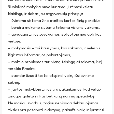
nebesuderinamas su visuomenės ateities poreikiais. Kai
šiuolaikinė mokykla buvo kuriama, ji rėmėsi keletu
klaidingų ir dabar jau atgyvenusių principų:
– švietimo sistema žino ateities kartos žinių poreikius,
– bendra mokymo sistema tinkama visiems vaikams,
– geriausiai žinios suvokiamos izoliuotoje nuo aplinkos
vietoje,
– mokymasis – tai klausymas, kas sakoma, ir vėlesnis
išgirstos informacijos pakartojimas,
– mokslo problemos turi vieną teisingą atsakymą, kurį
tereikia išmokti,
– standartizuoti testai atspindi vaikų išsilavinimo
sėkmę,
– įgytos mokykloje žinios yra pakankamos, kad vėliau
žmogus galėtų rinktis bet kurią norimą specialybę.
Ne mažiau svarbus, tačiau ne visada deklaruojamas
tikslas yra pažaboti iniciatyvą, palaužti valią ir įpratinti