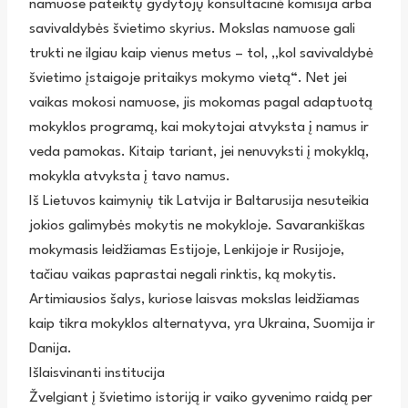
namuose pateiktų gydytojų konsultacinė komisija arba
savivaldybės švietimo skyrius. Mokslas namuose gali
trukti ne ilgiau kaip vienus metus – tol, „kol savivaldybė
švietimo įstaigoje pritaikys mokymo vietą“. Net jei
vaikas mokosi namuose, jis mokomas pagal adaptuotą
mokyklos programą, kai mokytojai atvyksta į namus ir
veda pamokas. Kitaip tariant, jei nenuvyksti į mokyklą,
mokykla atvyksta į tavo namus.
Iš Lietuvos kaimynių tik Latvija ir Baltarusija nesuteikia
jokios galimybės mokytis ne mokykloje. Savarankiškas
mokymasis leidžiamas Estijoje, Lenkijoje ir Rusijoje,
tačiau vaikas paprastai negali rinktis, ką mokytis.
Artimiausios šalys, kuriose laisvas mokslas leidžiamas
kaip tikra mokyklos alternatyva, yra Ukraina, Suomija ir
Danija.
Išlaisvinanti institucija
Žvelgiant į švietimo istoriją ir vaiko gyvenimo raidą per