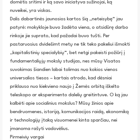
domėtis sritimi ir ką savo iniciatyva sužinojai, ką
nuveikei, yra viskas.
Dalis dabartinės jaunosios kartos šią „neteisybę“ jau
patyrė: mokykloje buvo žadėta viena, o atsidūrę darbo
rinkoje jie suprato, kad pažadai buvo tušti. Per
pastaruosius dvidešimt metų ne tik teko pakeliui išmokti
„kapitalistinių specialybių“, bet netgi pakeisti požiūrį į
fundamentaliųjų mokslų studijas, nes mūsų Visatos
suvokimas šiandien labai tolimas nuo kokios vienos
universalios tiesos – kartais atrodo, kad dėsniai
priklauso nuo kiekvieno naujo į Žemės orbitą iškelto
teleskopo ar eksperimento dalelių greitintuve. O ką jau
kalbėti apie socialinius mokslus? Mūsų žinios apie
bendruomenes, istoriją, komunikacijos raidą, ekonomiką
ir technologijų įtaką visuomenei kinta sparčiau, nei
įmanoma rašyti vadovėlius.
Pirmeivių vargai