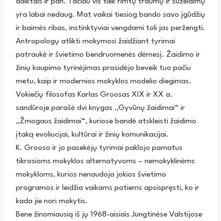
daiktais ir pan. Tačiau vis tiek rimtų traumų ir sužeidimų
yra labai nedaug. Mat vaikai tiesiog bando savo įgūdžių
ir baimės ribas, instinktyviai vengdami toli jas peržengti.
Antropologų atlikti mokymosi žaidžiant tyrimai
patraukė ir švietimo bendruomenės dėmesį. Žaidimo ir
žinių kaupimo tyrinėjimas prasidėjo beveik tuo pačiu
metu, kaip ir modernios mokyklos modelio diegimas.
Vokiečių filosofas Karlas Groosas XIX ir XX a.
sandūroje parašė dvi knygas „Gyvūnų žaidimai“ ir
„Žmogaus žaidimai“, kuriose bandė atskleisti žaidimo
įtaką evoliucijai, kultūrai ir žinių komunikacijai.
K. Grooso ir jo pasekėjų tyrimai paklojo pamatus
tikrosioms mokyklos alternatyvoms – nemokyklinėms
mokykloms, kurios nenaudoja jokios švietimo
programos ir leidžia vaikams patiems apsispręsti, ko ir
kada jie nori mokytis.
Bene žinomiausią iš jų 1968-aisiais Jungtinėse Valstijose