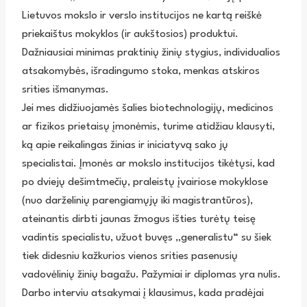
Lietuvos mokslo ir verslo institucijos ne kartą reiškė
priekaištus mokyklos (ir aukštosios) produktui.
Dažniausiai minimas praktinių žinių stygius, individualios
atsakomybės, išradingumo stoka, menkas atskiros
srities išmanymas.
Jei mes didžiuojamės šalies biotechnologijų, medicinos
ar fizikos prietaisų įmonėmis, turime atidžiau klausyti,
ką apie reikalingas žinias ir iniciatyvą sako jų
specialistai. Įmonės ar mokslo institucijos tikėtųsi, kad
po dviejų dešimtmečių, praleistų įvairiose mokyklose
(nuo darželinių parengiamųjų iki magistrantūros),
ateinantis dirbti jaunas žmogus išties turėtų teisę
vadintis specialistu, užuot buvęs „generalistu“ su šiek
tiek didesniu kažkurios vienos srities pasenusių
vadovėlinių žinių bagažu. Pažymiai ir diplomas yra nulis.
Darbo interviu atsakymai į klausimus, kada pradėjai