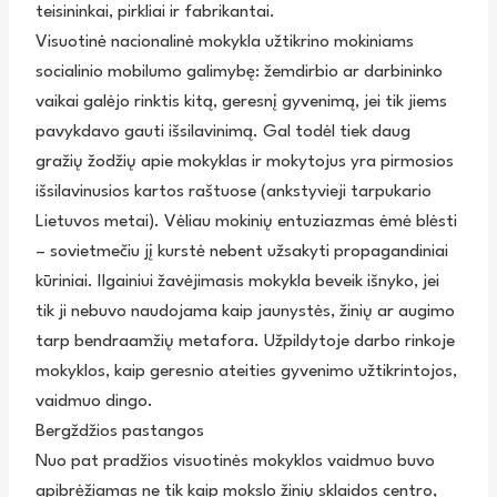
teisininkai, pirkliai ir fabrikantai.
Visuotinė nacionalinė mokykla užtikrino mokiniams
socialinio mobilumo galimybę: žemdirbio ar darbininko
vaikai galėjo rinktis kitą, geresnį gyvenimą, jei tik jiems
pavykdavo gauti išsilavinimą. Gal todėl tiek daug
gražių žodžių apie mokyklas ir mokytojus yra pirmosios
išsilavinusios kartos raštuose (ankstyvieji tarpukario
Lietuvos metai). Vėliau mokinių entuziazmas ėmė blėsti
– sovietmečiu jį kurstė nebent užsakyti propagandiniai
kūriniai. Ilgainiui žavėjimasis mokykla beveik išnyko, jei
tik ji nebuvo naudojama kaip jaunystės, žinių ar augimo
tarp bendraamžių metafora. Užpildytoje darbo rinkoje
mokyklos, kaip geresnio ateities gyvenimo užtikrintojos,
vaidmuo dingo.
Bergždžios pastangos
Nuo pat pradžios visuotinės mokyklos vaidmuo buvo
apibrėžiamas ne tik kaip mokslo žinių sklaidos centro,