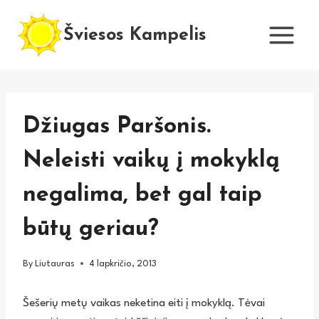
Skip
to
Šviesos Kampelis
content
Džiugas Paršonis.
Neleisti vaikų į mokyklą
negalima, bet gal taip
būtų geriau?
By
Liutauras
4 lapkričio, 2013
Šešerių metų vaikas neketina eiti į mokyklą. Tėvai