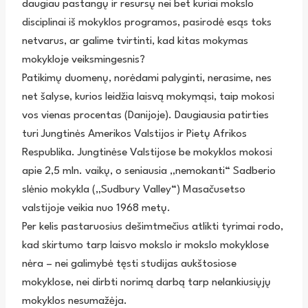
daugiau pastangų ir resursų nei bet kuriai mokslo
disciplinai iš mokyklos programos, pasirodė esąs toks
netvarus, ar galime tvirtinti, kad kitas mokymas
mokykloje veiksmingesnis?
Patikimų duomenų, norėdami palyginti, nerasime, nes
net šalyse, kurios leidžia laisvą mokymąsi, taip mokosi
vos vienas procentas (Danijoje). Daugiausia patirties
turi Jungtinės Amerikos Valstijos ir Pietų Afrikos
Respublika. Jungtinėse Valstijose be mokyklos mokosi
apie 2,5 mln. vaikų, o seniausia „nemokanti“ Sadberio
slėnio mokykla („Sudbury Valley“) Masačusetso
valstijoje veikia nuo 1968 metų.
Per kelis pastaruosius dešimtmečius atlikti tyrimai rodo,
kad skirtumo tarp laisvo mokslo ir mokslo mokyklose
nėra – nei galimybė tęsti studijas aukštosiose
mokyklose, nei dirbti norimą darbą tarp nelankiusiųjų
mokyklos nesumažėja.