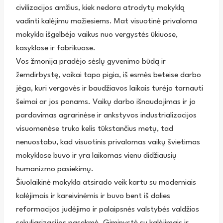
civilizacijos amžius, kiek nedora atrodytų mokyklą
vadinti kalėjimu mažiesiems. Mat visuotinė privaloma
mokykla išgelbėjo vaikus nuo vergystės ūkiuose,
kasyklose ir fabrikuose.
Vos žmonija pradėjo sėslų gyvenimo būdą ir
žemdirbystę, vaikai tapo pigia, iš esmės beteise darbo
jėga, kuri vergovės ir baudžiavos laikais turėjo tarnauti
šeimai ar jos ponams. Vaikų darbo išnaudojimas ir jo
pardavimas agrarinėse ir ankstyvos industrializacijos
visuomenėse truko kelis tūkstančius metų, tad
nenuostabu, kad visuotinis privalomas vaikų švietimas
mokyklose buvo ir yra laikomas vienu didžiausių
humanizmo pasiekimų.
Šiuolaikinė mokykla atsirado veik kartu su moderniais
kalėjimais ir kareivinėmis ir buvo bent iš dalies
reformacijos judėjimo ir palaipsnės valstybės valdžios
sekuliarizacijos pasekmė. Giminystė su kalėjimais ir