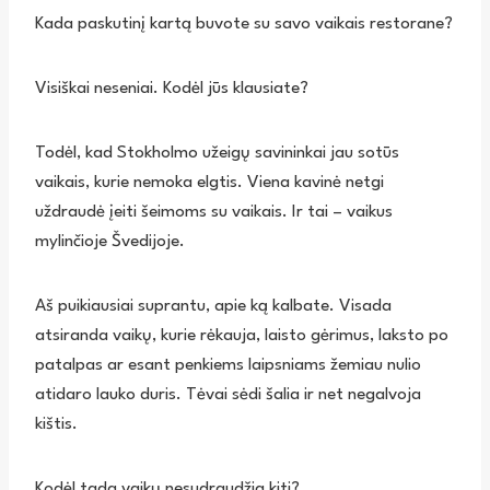
Kada paskutinį kartą buvote su savo vaikais restorane?
Visiškai neseniai. Kodėl jūs klausiate?
Todėl, kad Stokholmo užeigų savininkai jau sotūs
vaikais, kurie nemoka elgtis. Viena kavinė netgi
uždraudė įeiti šeimoms su vaikais. Ir tai – vaikus
mylinčioje Švedijoje.
Aš puikiausiai suprantu, apie ką kalbate. Visada
atsiranda vaikų, kurie rėkauja, laisto gėrimus, laksto po
patalpas ar esant penkiems laipsniams žemiau nulio
atidaro lauko duris. Tėvai sėdi šalia ir net negalvoja
kištis.
Kodėl tada vaikų nesudraudžia kiti?