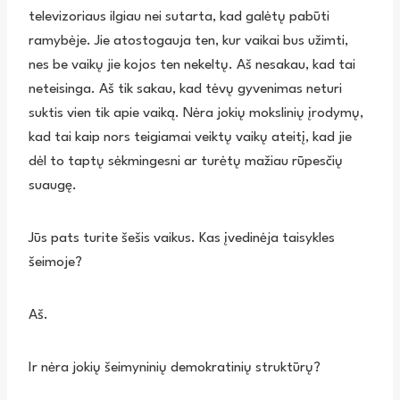
televizoriaus ilgiau nei sutarta, kad galėtų pabūti
ramybėje. Jie atostogauja ten, kur vaikai bus užimti,
nes be vaikų jie kojos ten nekeltų. Aš nesakau, kad tai
neteisinga. Aš tik sakau, kad tėvų gyvenimas neturi
suktis vien tik apie vaiką. Nėra jokių mokslinių įrodymų,
kad tai kaip nors teigiamai veiktų vaikų ateitį, kad jie
dėl to taptų sėkmingesni ar turėtų mažiau rūpesčių
suaugę.
Jūs pats turite šešis vaikus. Kas įvedinėja taisykles
šeimoje?
Aš.
Ir nėra jokių šeimyninių demokratinių struktūrų?