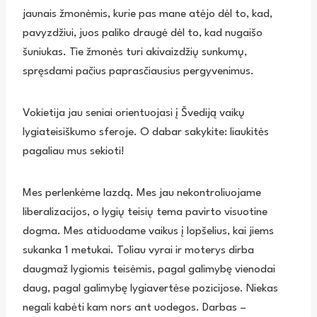
jaunais žmonėmis, kurie pas mane atėjo dėl to, kad,
pavyzdžiui, juos paliko draugė dėl to, kad nugaišo
šuniukas. Tie žmonės turi akivaizdžių sunkumų,
spręsdami pačius paprasčiausius pergyvenimus.
Vokietija jau seniai orientuojasi į Švediją vaikų
lygiateisiškumo sferoje. O dabar sakykite: liaukitės
pagaliau mus sekioti!
Mes perlenkėme lazdą. Mes jau nekontroliuojame
liberalizacijos, o lygių teisių tema pavirto visuotine
dogma. Mes atiduodame vaikus į lopšelius, kai jiems
sukanka 1 metukai. Toliau vyrai ir moterys dirba
daugmaž lygiomis teisėmis, pagal galimybę vienodai
daug, pagal galimybę lygiavertėse pozicijose. Niekas
negali kabėti kam nors ant uodegos. Darbas –