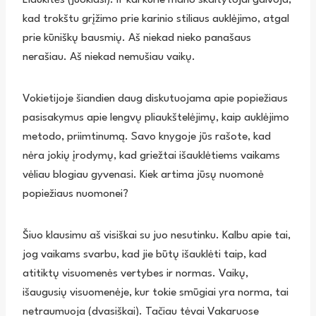
kad trokštu grįžimo prie karinio stiliaus auklėjimo, atgal
prie kūniškų bausmių. Aš niekad nieko panašaus
nerašiau. Aš niekad nemušiau vaikų.
Vokietijoje šiandien daug diskutuojama apie popiežiaus
pasisakymus apie lengvų pliaukštelėjimų, kaip auklėjimo
metodo, priimtinumą. Savo knygoje jūs rašote, kad
nėra jokių įrodymų, kad griežtai išauklėtiems vaikams
vėliau blogiau gyvenasi. Kiek artima jūsų nuomonė
popiežiaus nuomonei?
Šiuo klausimu aš visiškai su juo nesutinku. Kalbu apie tai,
jog vaikams svarbu, kad jie būtų išauklėti taip, kad
atitiktų visuomenės vertybes ir normas. Vaikų,
išaugusių visuomenėje, kur tokie smūgiai yra norma, tai
netraumuoja (dvasiškai). Tačiau tėvai Vakaruose