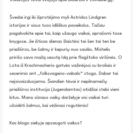
Švedai irgi iki išprotėjimo myli Astridos Lindgren
istorijas ir visus tuos idiliškus paveikslus. Tačiau
pagalvokite apie tai, kaip užaugo vaikai, aprašomi tose
knygose. Jie ištisas dienas šlaistėsi tai šen tai ten be
priežiūros, be šalmų ir kepurių nuo saulės. Michelis
pririšo savo mažą sesutę Idą prie flagštoko viršūnės. O
Lota iš Krachmacherio gatvės važinėjosi su broliais ir
seserimis ant „folksvageno-vabalo“ stogo. Dabar tai
neįsivaizduojama. Šiandien tėvai ir nepilnamečių
priežiūros institucija (Jugendamtas) atidžiai stebi vieni
kitus. Mano sūnaus vaikų darželyje visi vaikai turi
užsidėti šalmus, kai vėžinasi rogutėmis!
Kas blogo siekyje apsaugoti vaikus?