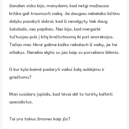
šiandien visko bijo, manydami, kad netgi mažiausia
kritika gali traumuoti vaiką. Jie daugiau nebelaiko būtinu
dalyku pasakyti dukrai, kad ši nevalgytų tiek daug
šokolado, nes papilnės. Nes bijo, kad mergaitė
tučtuojau puls į kitą kraštutinumą iki pat anoreksijos.
Tačiau mes tikrai galime kažko reikalauti iš vaikų, jie tai
atlaikys. Nereikia elgtis su jais kaip su porceliano lėlėmis.
Iš kur kyla baimė padaryti vaikui žalą auklėjimu ir
griežtumu?
Man susidaro įspūdis, kad tėvai dėl to turėtų kaltinti
specialistus.
Tai yra tokius žmones kaip jūs?