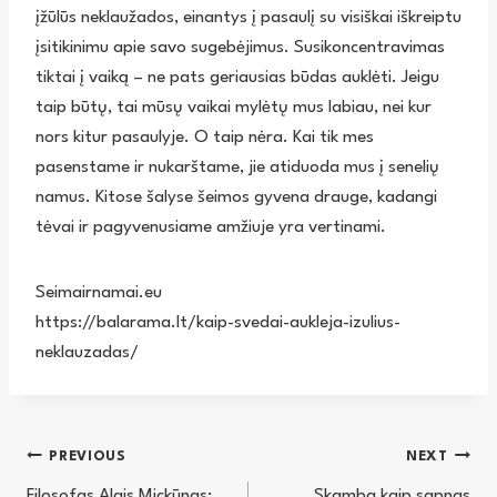
įžūlūs neklaužados, einantys į pasaulį su visiškai iškreiptu
įsitikinimu apie savo sugebėjimus. Susikoncentravimas
tiktai į vaiką – ne pats geriausias būdas auklėti. Jeigu
taip būtų, tai mūsų vaikai mylėtų mus labiau, nei kur
nors kitur pasaulyje. O taip nėra. Kai tik mes
pasenstame ir nukarštame, jie atiduoda mus į senelių
namus. Kitose šalyse šeimos gyvena drauge, kadangi
tėvai ir pagyvenusiame amžiuje yra vertinami.
Seimairnamai.eu
https://balarama.lt/kaip-svedai-aukleja-izulius-
neklauzadas/
Navigacija
PREVIOUS
NEXT
Filosofas Algis Mickūnas:
Skamba kaip sapnas