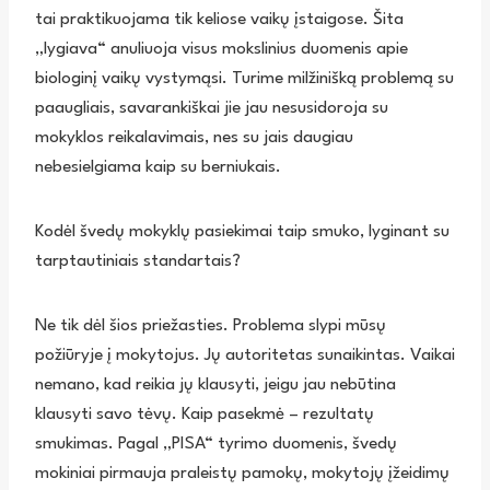
tai praktikuojama tik keliose vaikų įstaigose. Šita
„lygiava“ anuliuoja visus mokslinius duomenis apie
biologinį vaikų vystymąsi. Turime milžinišką problemą su
paaugliais, savarankiškai jie jau nesusidoroja su
mokyklos reikalavimais, nes su jais daugiau
nebesielgiama kaip su berniukais.
Kodėl švedų mokyklų pasiekimai taip smuko, lyginant su
tarptautiniais standartais?
Ne tik dėl šios priežasties. Problema slypi mūsų
požiūryje į mokytojus. Jų autoritetas sunaikintas. Vaikai
nemano, kad reikia jų klausyti, jeigu jau nebūtina
klausyti savo tėvų. Kaip pasekmė – rezultatų
smukimas. Pagal „PISA“ tyrimo duomenis, švedų
mokiniai pirmauja praleistų pamokų, mokytojų įžeidimų