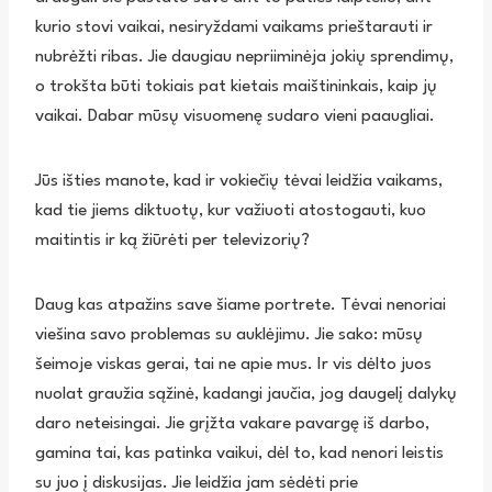
kurio stovi vaikai, nesiryždami vaikams prieštarauti ir
nubrėžti ribas. Jie daugiau nepriiminėja jokių sprendimų,
o trokšta būti tokiais pat kietais maištininkais, kaip jų
vaikai. Dabar mūsų visuomenę sudaro vieni paaugliai.
Jūs išties manote, kad ir vokiečių tėvai leidžia vaikams,
kad tie jiems diktuotų, kur važiuoti atostogauti, kuo
maitintis ir ką žiūrėti per televizorių?
Daug kas atpažins save šiame portrete. Tėvai nenoriai
viešina savo problemas su auklėjimu. Jie sako: mūsų
šeimoje viskas gerai, tai ne apie mus. Ir vis dėlto juos
nuolat graužia sąžinė, kadangi jaučia, jog daugelį dalykų
daro neteisingai. Jie grįžta vakare pavargę iš darbo,
gamina tai, kas patinka vaikui, dėl to, kad nenori leistis
su juo į diskusijas. Jie leidžia jam sėdėti prie