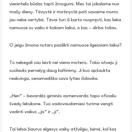
vienintelis būdas tapti žmogumi. Mes tai įsikalame nuo
mažų dienų. Tėvystė ir motinystė pati savaime mums
jau nebe vertybė. Tėvai turi iš karto nuspręsti, kas lieka
namuose su vaiku ir kokiam laikui, o kas – dirba toliau.
O jeigu žmona nutars pasilikti namuose ilgesniam laikui?
To nebegali sau leisti nei viena moteris. Tokiu atveju ji
susilauks pernelyg daug kaltinimų. Ji bus apšaukta
reakcinga, senamadiška savo lyties išdavike.
„Hen“ – bevardės giminės asmenvardis tapo oficialiu
švedų leksikone. Tuo vadovaudamiesi turime vengti
vadinti vaikus „jis“ ir „ji“.
Tai labai žiaurus elgesys vaikų atžvilgiu, laimė, kol kas