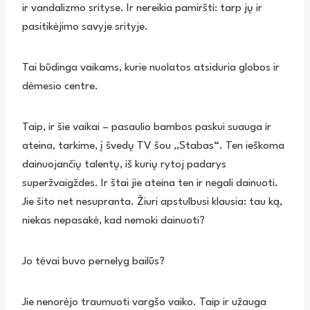
ir vandalizmo srityse. Ir nereikia pamiršti: tarp jų ir
pasitikėjimo savyje srityje.
Tai būdinga vaikams, kurie nuolatos atsiduria globos ir
dėmesio centre.
Taip, ir šie vaikai – pasaulio bambos paskui suauga ir
ateina, tarkime, į švedų TV šou „Stabas“. Ten ieškoma
dainuojančių talentų, iš kurių rytoj padarys
superžvaigždes. Ir štai jie ateina ten ir negali dainuoti.
Jie šito net nesupranta. Žiuri apstulbusi klausia: tau ką,
niekas nepasakė, kad nemoki dainuoti?
Jo tėvai buvo pernelyg bailūs?
Jie nenorėjo traumuoti vargšo vaiko. Taip ir užauga