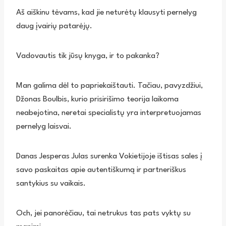
Aš aiškinu tėvams, kad jie neturėtų klausyti pernelyg
daug įvairių patarėjų.
Vadovautis tik jūsų knyga, ir to pakanka?
Man galima dėl to papriekaištauti. Tačiau, pavyzdžiui,
Džonas Boulbis, kurio prisirišimo teorija laikoma
neabejotina, neretai specialistų yra interpretuojamas
pernelyg laisvai.
Danas Jesperas Julas surenka Vokietijoje ištisas sales į
savo paskaitas apie autentiškumą ir partneriškus
santykius su vaikais.
Och, jei panorėčiau, tai netrukus tas pats vyktų su