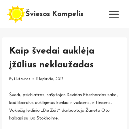
Skip
to
Šviesos Kampelis
content
Kaip švedai auklėja
įžūlius neklaužadas
By
Liutauras
11 lapkričio, 2017
Švedų psichiatras, rašytojas Devidas Eberhardas sako,
kad liberalus auklėjimas kenkia ir vaikams, ir tėvams.
Vokiečių leidinio „Die Zeit“ darbuotoja Žaneta Oto
kalbasi su juo Stokholme.