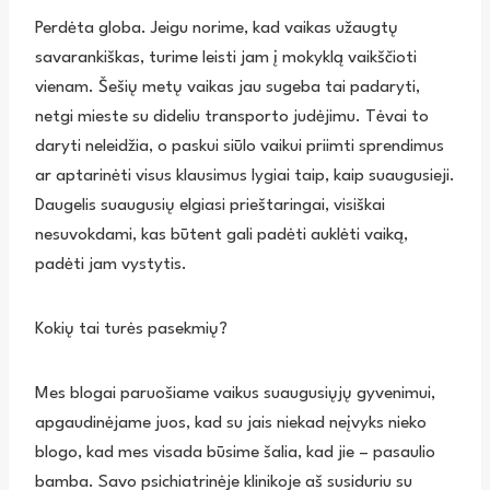
Perdėta globa. Jeigu norime, kad vaikas užaugtų
savarankiškas, turime leisti jam į mokyklą vaikščioti
vienam. Šešių metų vaikas jau sugeba tai padaryti,
netgi mieste su dideliu transporto judėjimu. Tėvai to
daryti neleidžia, o paskui siūlo vaikui priimti sprendimus
ar aptarinėti visus klausimus lygiai taip, kaip suaugusieji.
Daugelis suaugusių elgiasi prieštaringai, visiškai
nesuvokdami, kas būtent gali padėti auklėti vaiką,
padėti jam vystytis.
Kokių tai turės pasekmių?
Mes blogai paruošiame vaikus suaugusiųjų gyvenimui,
apgaudinėjame juos, kad su jais niekad neįvyks nieko
blogo, kad mes visada būsime šalia, kad jie – pasaulio
bamba. Savo psichiatrinėje klinikoje aš susiduriu su