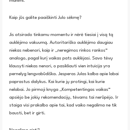
manimi.
Kaip jūs galite paaiškinti Julo sėkmę?
Jis atsirado tinkamu momentu ir nėrė tiesiai į visą tą
auklėjimo vakuumą. Autoritariško auklėjimo daugiau
niekas nebenori, kaip ir „neregimos rinkos rankos“
analogo, pagal kurį vaikas pats auklėjasi. Savo tėvų
klausyti niekas nenori, o pasikliauti vien intuicija yra
pernelyg lengvabūdiška. Jesperas Julas kalba apie labai
paprastus dalykus. Kai kurie jų protingi, kai kurie
nelabai. Jo pirmoji knyga „Kompetentingas vaikas“
apsiėjo be jokių rekomendacijų, tėvams tai nerūpėjo. Ir
staiga visi prakalbo apie tai, kad vaiko negalima ne tik
bausti, bet ir girti.