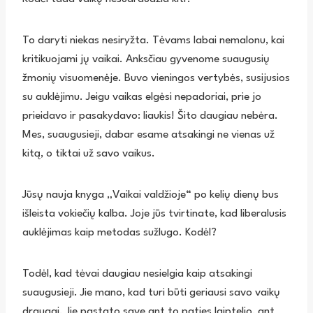
To daryti niekas nesiryžta. Tėvams labai nemalonu, kai
kritikuojami jų vaikai. Anksčiau gyvenome suaugusių
žmonių visuomenėje. Buvo vieningos vertybės, susijusios
su auklėjimu. Jeigu vaikas elgėsi nepadoriai, prie jo
prieidavo ir pasakydavo: liaukis! Šito daugiau nebėra.
Mes, suaugusieji, dabar esame atsakingi ne vienas už
kitą, o tiktai už savo vaikus.
Jūsų nauja knyga „Vaikai valdžioje“ po kelių dienų bus
išleista vokiečių kalba. Joje jūs tvirtinate, kad liberalusis
auklėjimas kaip metodas sužlugo. Kodėl?
Todėl, kad tėvai daugiau nesielgia kaip atsakingi
suaugusieji. Jie mano, kad turi būti geriausi savo vaikų
draugai. Jie pastato save ant to paties laiptelio, ant