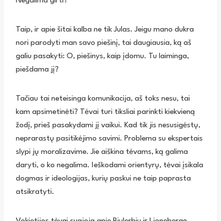
Negalima girti?
Taip, ir apie šitai kalba ne tik Julas. Jeigu mano dukra
nori parodyti man savo piešinį, tai daugiausia, ką aš
galiu pasakyti: O, piešinys, kaip įdomu. Tu laiminga,
piešdama jį?
Tačiau tai neteisinga komunikacija, aš toks nesu, tai
kam apsimetinėti? Tėvai turi tiksliai parinkti kiekvieną
žodį, prieš pasakydami jį vaikui. Kad tik jis nesusigėstų,
neprarastų pasitikėjimo savimi. Problema su ekspertais
slypi jų moralizavime. Jie aiškina tėvams, ką galima
daryti, o ko negalima. Ieškodami orientyrų, tėvai įsikala
dogmas ir ideologijas, kurių paskui ne taip paprasta
atsikratyti.
Vokietijos tėvai svajoja apie Biulerbiu ir Lionebergę.