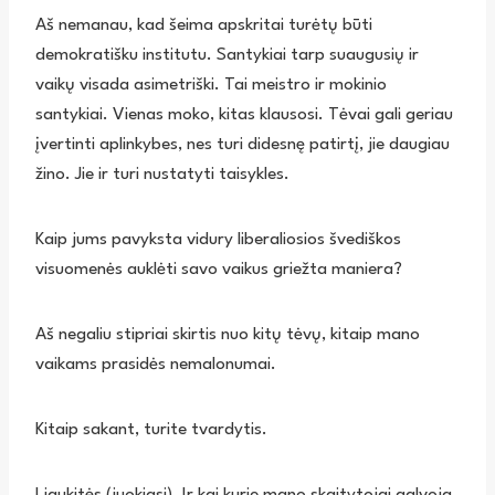
Aš nemanau, kad šeima apskritai turėtų būti
demokratišku institutu. Santykiai tarp suaugusių ir
vaikų visada asimetriški. Tai meistro ir mokinio
santykiai. Vienas moko, kitas klausosi. Tėvai gali geriau
įvertinti aplinkybes, nes turi didesnę patirtį, jie daugiau
žino. Jie ir turi nustatyti taisykles.
Kaip jums pavyksta vidury liberaliosios švediškos
visuomenės auklėti savo vaikus griežta maniera?
Aš negaliu stipriai skirtis nuo kitų tėvų, kitaip mano
vaikams prasidės nemalonumai.
Kitaip sakant, turite tvardytis.
Liaukitės (juokiasi). Ir kai kurie mano skaitytojai galvoja,