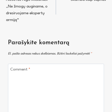
tarp
„Ne žmogų auginame, o
įrašų
dresiruojame ekspertų
armiją“
Parašykite komentarą
El. pašto adresas nebus skelbiamas.
Būtini laukeliai pažymėti
*
Comment
*