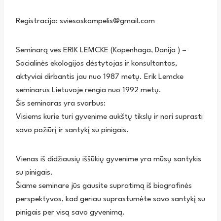
Registracija: sviesoskampelis@gmail.com
Seminarą ves ERIK LEMCKE (Kopenhaga, Danija ) –
Socialinės ekologijos dėstytojas ir konsultantas,
aktyviai dirbantis jau nuo 1987 metų. Erik Lemcke
seminarus Lietuvoje rengia nuo 1992 metų.
Šis seminaras yra svarbus:
Visiems kurie turi gyvenime aukštų tikslų ir nori suprasti
savo požiūrį ir santykį su pinigais.
Vienas iš didžiausių iššūkių gyvenime yra mūsų santykis
su pinigais.
Šiame seminare jūs gausite supratimą iš biografinės
perspektyvos, kad geriau suprastumėte savo santykį su
pinigais per visą savo gyvenimą.