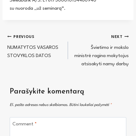
Swedbank A/S: LT617300010134460940
su nuoroda „už seminarą“.
Navigacija
PREVIOUS
NEXT
NUMATYTOS VASAROS
Švietimo ir mokslo
tarp
STOVYKLOS DATOS
ministrė ragina mokytojus
įrašų
atsisakyti namų darbų
Parašykite komentarą
El. pašto adresas nebus skelbiamas.
Būtini laukeliai pažymėti
*
Comment
*