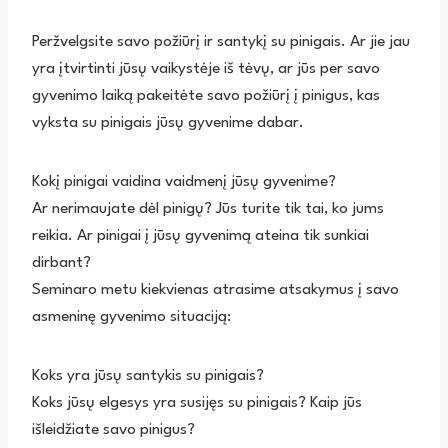
Peržvelgsite savo požiūrį ir santykį su pinigais. Ar jie jau
yra įtvirtinti jūsų vaikystėje iš tėvų, ar jūs per savo
gyvenimo laiką pakeitėte savo požiūrį į pinigus, kas
vyksta su pinigais jūsų gyvenime dabar.
Kokį pinigai vaidina vaidmenį jūsų gyvenime?
Ar nerimaujate dėl pinigų? Jūs turite tik tai, ko jums
reikia. Ar pinigai į jūsų gyvenimą ateina tik sunkiai
dirbant?
Seminaro metu kiekvienas atrasime atsakymus į savo
asmeninę gyvenimo situaciją:
Koks yra jūsų santykis su pinigais?
Koks jūsų elgesys yra susijęs su pinigais? Kaip jūs
išleidžiate savo pinigus?