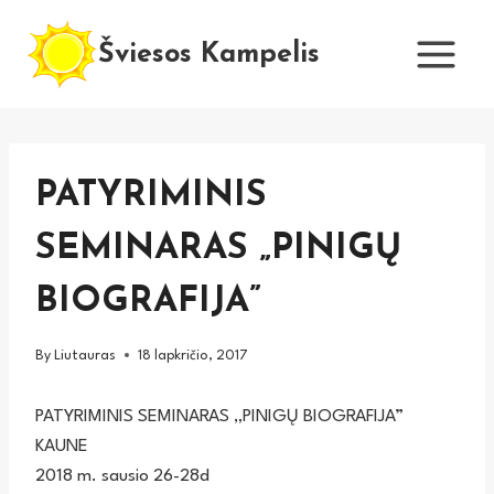
Skip
to
Šviesos Kampelis
content
PATYRIMINIS
SEMINARAS „PINIGŲ
BIOGRAFIJA”
By
Liutauras
18 lapkričio, 2017
PATYRIMINIS SEMINARAS „PINIGŲ BIOGRAFIJA”
KAUNE
2018 m. sausio 26-28d