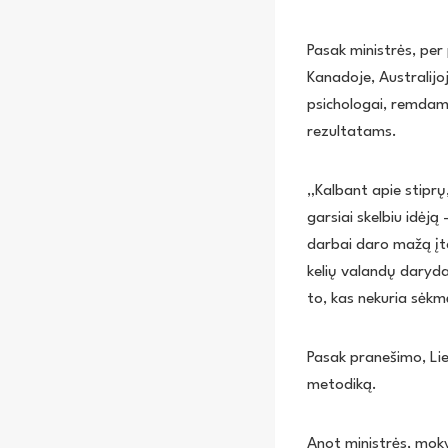
Pasak ministrės, per
Kanadoje, Australijo
psichologai, remdami
rezultatams.
„Kalbant apie stiprų
garsiai skelbiu idėj
darbai daro mažą įt
kelių valandų daryda
to, kas nekuria sėkmė
Pasak pranešimo, Li
metodiką.
Anot ministrės, mok