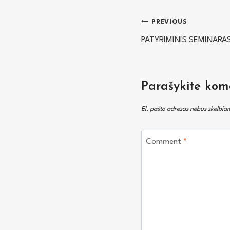
Navigacija
PREVIOUS
PATYRIMINIS SEMINARAS
tarp
įrašų
Parašykite kom
El. pašto adresas nebus skelbia
Comment
*