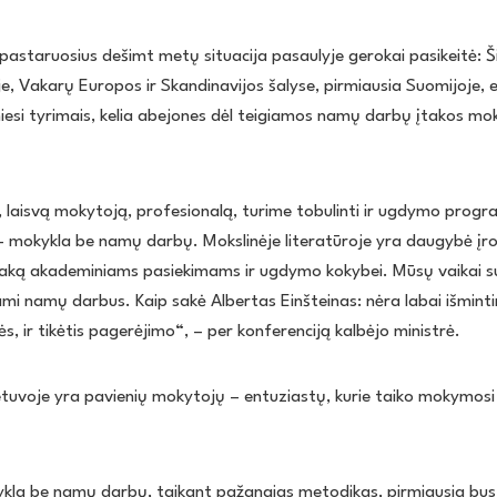
 pastaruosius dešimt metų situacija pasaulyje gerokai pasikeitė: Š
je, Vakarų Europos ir Skandinavijos šalyse, pirmiausia Suomijoje, 
esi tyrimais, kelia abejones dėl teigiamos namų darbų įtakos mok
, laisvą mokytoją, profesionalą, turime tobulinti ir ugdymo progra
ą – mokykla be namų darbų. Mokslinėje literatūroje yra daugybė 
aką akademiniams pasiekimams ir ugdymo kokybei. Mūsų vaikai su
mi namų darbus. Kaip sakė Albertas Einšteinas: nėra labai išminti
s, ir tikėtis pagerėjimo“, – per konferenciją kalbėjo ministrė.
etuvoje yra pavienių mokytojų – entuziastų, kurie taiko mokymo
ykla be namų darbų, taikant pažangias metodikas, pirmiausia bu