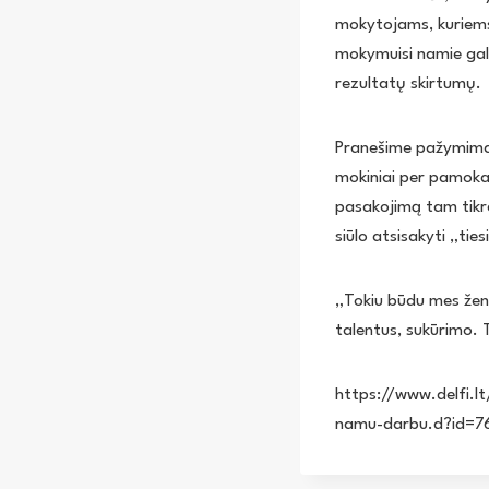
mokytojams, kuriems t
mokymuisi namie gali 
rezultatų skirtumų.
Pranešime pažymima,
mokiniai per pamokas
pasakojimą tam tikra
siūlo atsisakyti „tie
„Tokiu būdu mes ženg
talentus, sukūrimo. T
https://www.delfi.l
namu-darbu.d?id=7