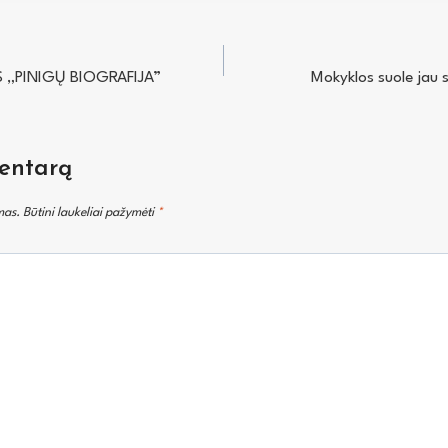
 „PINIGŲ BIOGRAFIJA”
Mokyklos suole jau s
entarą
mas.
Būtini laukeliai pažymėti
*