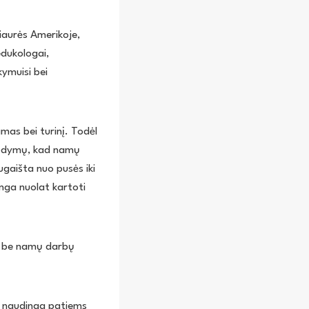
iaurės Amerikoje,
edukologai,
ymuisi bei
mas bei turinį. Todėl
įrodymų, kad namų
gaišta nuo pusės iki
nga nuolat kartoti
si be namų darbų
s naudinga patiems