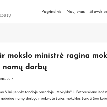
Pagrindinis
Naujienos
Stovyklo
IDRIŲ
ir mokslo ministrė ragina mok
ti namų darbų
ičio, 2017
a Vilniuje vykstančioje parodoje „Mokykla“ J. Petrauskienė išdėst
r nebebus namų darbų, ir pakvietė šalies mokyklas žengti šiuo keli