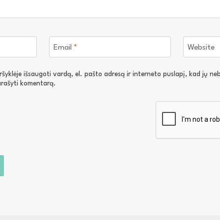
Email
*
Website
yklėje išsaugoti vardą, el. pašto adresą ir interneto puslapį, kad jų nebe
parašyti komentarą.