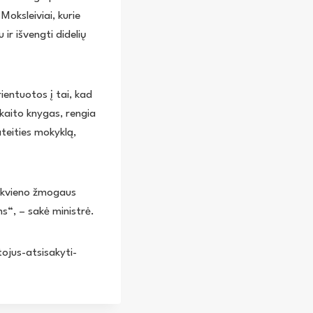
Moksleiviai, kurie
ir išvengti didelių
entuotos į tai, kad
kaito knygas, rengia
ateities mokyklą,
iekvieno žmogaus
ms“, – sakė ministrė.
ojus-atsisakyti-