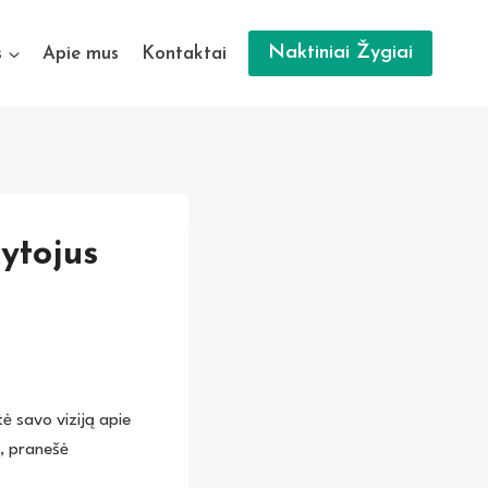
Naktiniai Žygiai
s
Apie mus
Kontaktai
ytojus
ė savo viziją apie
u, pranešė