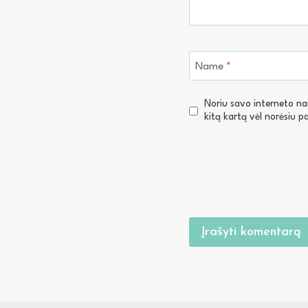
Name
*
Noriu savo interneto narš
kitą kartą vėl norėsiu 