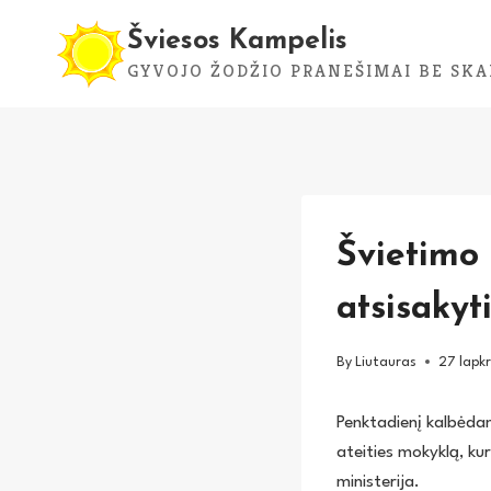
Skip
Šviesos Kampelis
to
GYVOJO ŽODŽIO PRANEŠIMAI BE SKA
content
Švietimo 
atsisaky
By
Liutauras
27 lapkr
Penktadienį kalbėdam
ateities mokyklą, ku
ministerija.