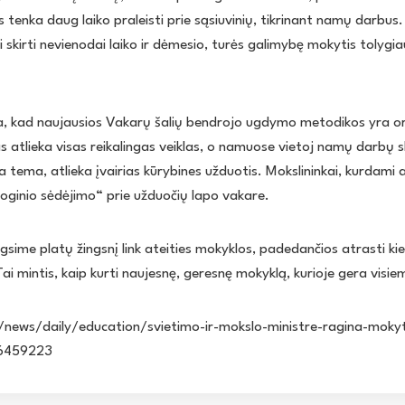
enka daug laiko praleisti prie sąsiuvinių, tikrinant namų darbus. 
skirti nevienodai laiko ir dėmesio, turės galimybę mokytis tolygiau 
 kad naujausios Vakarų šalių bendrojo ugdymo metodikos yra ori
 atlieka visas reikalingas veiklas, o namuose vietoj namų darbų s
 tema, atlieka įvairias kūrybines užduotis. Mokslininkai, kurdami 
sioginio sėdėjimo“ prie užduočių lapo vakare.
sime platų žingsnį link ateities mokyklos, padedančios atrasti k
ai mintis, kaip kurti naujesnę, geresnę mokyklą, kurioje gera visie
t/news/daily/education/svietimo-ir-mokslo-ministre-ragina-mokyt
6459223