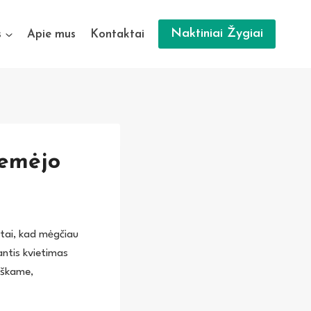
Naktiniai Žygiai
s
Apie mus
Kontaktai
remėjo
 tai, kad mėgčiau
antis kvietimas
iškame,