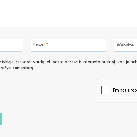
Email
*
Website
yklėje išsaugoti vardą, el. pašto adresą ir interneto puslapį, kad jų nebe
parašyti komentarą.