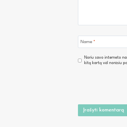
Name
*
Noriu savo interneto narš
kitą kartą vėl norėsiu 