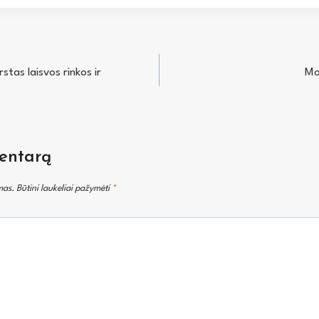
stas laisvos rinkos ir
Mo
entarą
mas.
Būtini laukeliai pažymėti
*