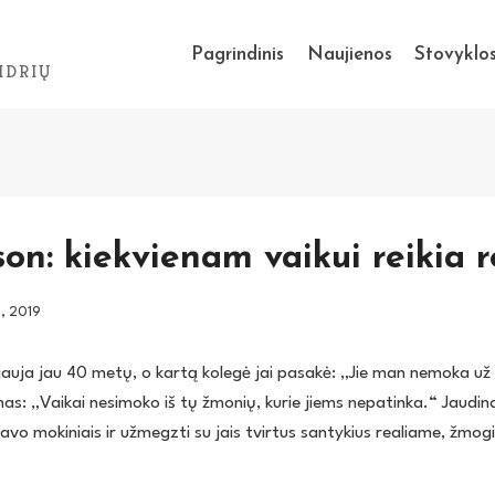
Pagrindinis
Naujienos
Stovyklo
IDRIŲ
son: kiekvienam vaikui reikia 
o, 2019
auja jau 40 metų, o kartą kolegė jai pasakė: „Jie man nemoka už
as: „Vaikai nesimoko iš tų žmonių, kurie jiems nepatinka.“ Jaudin
vo mokiniais ir užmegzti su jais tvirtus santykius realiame, žmog