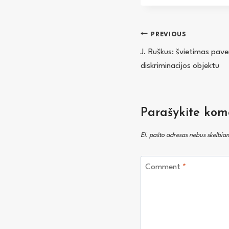
Navigacija
PREVIOUS
J. Ruškus: švietimas paver
tarp
diskriminacijos objektu
įrašų
Parašykite kom
El. pašto adresas nebus skelbia
Comment
*