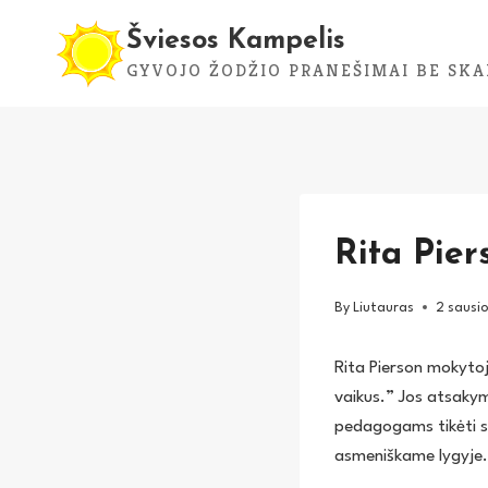
Skip
Šviesos Kampelis
to
GYVOJO ŽODŽIO PRANEŠIMAI BE SKA
content
Rita Pier
By
Liutauras
2 sausi
Rita Pierson mokytoj
vaikus.” Jos atsakym
pedagogams tikėti sa
asmeniškame lygyje.